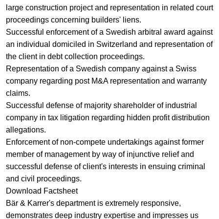
large construction project and representation in related court
proceedings concerning builders' liens.
Successful enforcement of a Swedish arbitral award against
an individual domiciled in Switzerland and representation of
the client in debt collection proceedings.
Representation of a Swedish company against a Swiss
company regarding post M&A representation and warranty
claims.
Successful defense of majority shareholder of industrial
company in tax litigation regarding hidden profit distribution
allegations.
Enforcement of non-compete undertakings against former
member of management by way of injunctive relief and
successful defense of client's interests in ensuing criminal
and civil proceedings.
Download Factsheet
Bär & Karrer's department is extremely responsive,
Bär & Karrer are client-focused and have a great amount of
demonstrates deep industry expertise and impresses us
relevant work experience. The team are also able to grasp