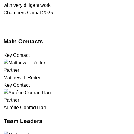
with very diligent work.
complex structures and cross-border dealings straight away.
Chambers Global 2025
Chambers Global 2025
Main Contacts
Key Contact
Partner
Matthew T. Reiter
Key Contact
Partner
Aurélie Conrad Hari
Team Leaders