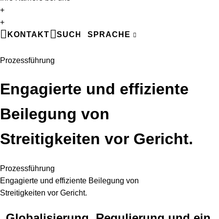
+
EN
+
DE
KONTAKT
SUCHE
SPRACHE
FR
Prozessführung
Engagierte und effiziente
Beilegung von
Streitigkeiten vor Gericht.
Prozessführung
Engagierte und effiziente Beilegung von
Streitigkeiten vor Gericht.
Globalisierung, Regulierung und ein