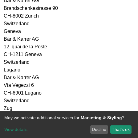
Bär & Karrer AG
Brandschenkestrasse 90
CH-8002 Zurich
Switzerland
Geneva
Bär & Karrer AG
12, quai de la Poste
CH-1211 Geneva
Switzerland
Lugano
Bär & Karrer AG
Via Vegezzi 6
CH-6901 Lugano
Switzerland
Zug
Bär & Karrer AG
May we activate additional services for
Marketing & Styling
?
Baarerstrasse 8
View details
Decline
That’s ok
CH-6302 Zug