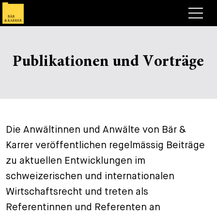
Anwälte
Publikationen und Vorträge
Expertise
+
Deals, Cases & News
+
Publikationen
Deals & Cases
Über Bär & Karrer
Corporate News
Briefing
Die Anwältinnen und Anwälte von Bär &
+
Karrer veröffentlichen regelmässig Beiträge
Karriere
Publikation
zu aktuellen Entwicklungen im
+
Kontakt
Vortrag
Arbeiten bei uns
schweizerischen und internationalen
+
Wirtschaftsrecht und treten als
Suche
Guide
Stellen
Übersicht
Referentinnen und Referenten an
+
Legal Insight
Bewerben
Anwälte
Offene Stellen
EN
DE
FR