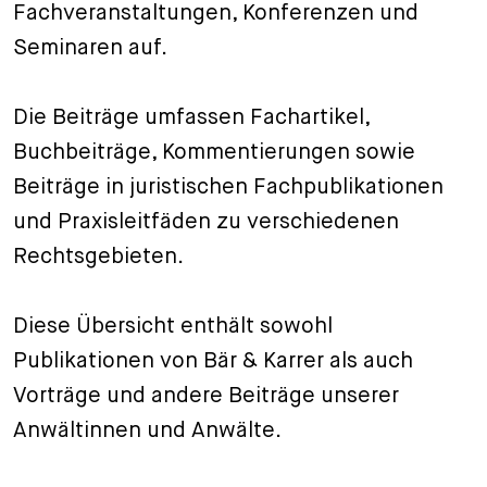
Fachveranstaltungen, Konferenzen und
+
Seminaren auf.
Ihre Karriere
Substituten
Bewerbungsprozess
Kurzpraktikanten
Fragen und Antworten
Ihre Karriere bei uns
Die Beiträge umfassen Fachartikel,
Administration
Spontanbewerbung
Buchbeiträge, Kommentierungen sowie
Beiträge in juristischen Fachpublikationen
Assistenzen
und Praxisleitfäden zu verschiedenen
Rechtsgebieten.
Diese Übersicht enthält sowohl
Publikationen von Bär & Karrer als auch
Vorträge und andere Beiträge unserer
Anwältinnen und Anwälte.