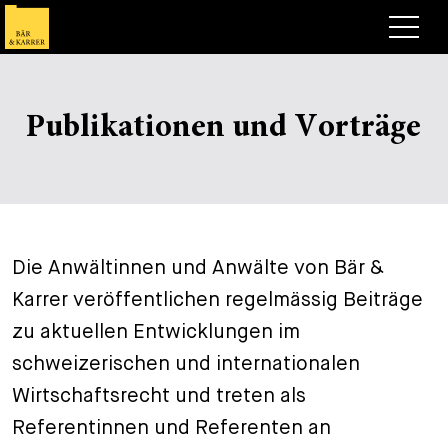
Anwälte
Publikationen und Vorträge
Expertise
+
Deals, Cases & News
+
Publikationen
Deals & Cases
Über Bär & Karrer
Corporate News
Briefing
Die Anwältinnen und Anwälte von Bär &
+
Karrer veröffentlichen regelmässig Beiträge
Karriere
Publikation
zu aktuellen Entwicklungen im
+
Kontakt
Vortrag
Arbeiten bei uns
schweizerischen und internationalen
+
Wirtschaftsrecht und treten als
Suche
Guide
Stellen
Übersicht
Referentinnen und Referenten an
+
Legal Insight
Bewerben
Anwälte
Offene Stellen
EN
DE
FR