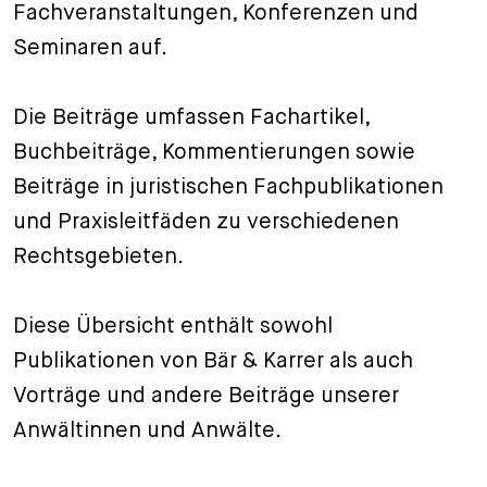
Fachveranstaltungen, Konferenzen und
+
Seminaren auf.
Ihre Karriere
Substituten
Bewerbungsprozess
Kurzpraktikanten
Fragen und Antworten
Ihre Karriere bei uns
Die Beiträge umfassen Fachartikel,
Administration
Spontanbewerbung
Buchbeiträge, Kommentierungen sowie
Beiträge in juristischen Fachpublikationen
Assistenzen
und Praxisleitfäden zu verschiedenen
Rechtsgebieten.
Diese Übersicht enthält sowohl
Publikationen von Bär & Karrer als auch
Vorträge und andere Beiträge unserer
Anwältinnen und Anwälte.