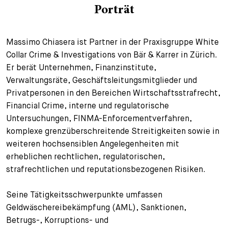
Porträt
+
Ihre Karriere
Substituten
Bewerbungsprozess
Massimo Chiasera ist Partner in der Praxisgruppe White
Kurzpraktikanten
Fragen und Antworten
Ihre Karriere bei uns
Collar Crime & Investigations von Bär & Karrer in Zürich.
Er berät Unternehmen, Finanzinstitute,
Administration
Spontanbewerbung
Verwaltungsräte, Geschäftsleitungsmitglieder und
Assistenzen
Privatpersonen in den Bereichen Wirtschaftsstrafrecht,
Financial Crime, interne und regulatorische
Untersuchungen, FINMA-Enforcementverfahren,
komplexe grenzüberschreitende Streitigkeiten sowie in
weiteren hochsensiblen Angelegenheiten mit
erheblichen rechtlichen, regulatorischen,
strafrechtlichen und reputationsbezogenen Risiken.
Seine Tätigkeitsschwerpunkte umfassen
Geldwäschereibekämpfung (AML), Sanktionen,
Betrugs-, Korruptions- und