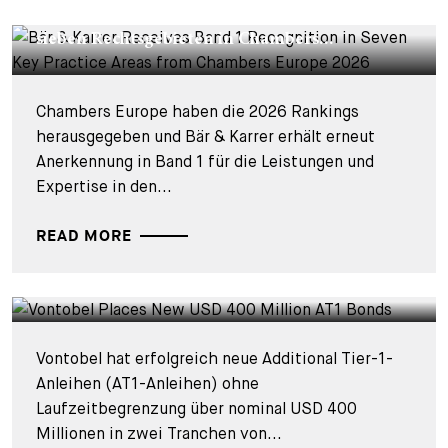
Bär & Karrer bleibt weiterhin in Band 1 in
sieben Rechtsgebieten in Chambers...
Chambers Europe haben die 2026 Rankings
herausgegeben und Bär & Karrer erhält erneut
Anerkennung in Band 1 für die Leistungen und
Expertise in den...
READ MORE
DEALS & CASES - 2. OKTOBER 2023
Vontobel platziert neue USD 400 Millionen
AT1-Anleihen
Vontobel hat erfolgreich neue Additional Tier-1-
Anleihen (AT1-Anleihen) ohne
Laufzeitbegrenzung über nominal USD 400
Millionen in zwei Tranchen von...