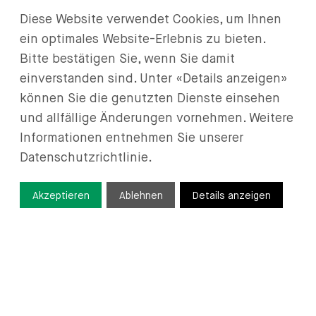
assets (Anlagevermögen) with consent of the
Diese Website verwendet Cookies, um Ihnen
bankruptcy court...
ein optimales Website-Erlebnis zu bieten.
WEITERLESEN
Bitte bestätigen Sie, wenn Sie damit
einverstanden sind. Unter «Details anzeigen»
können Sie die genutzten Dienste einsehen
und allfällige Änderungen vornehmen. Weitere
LEGAL INSIGHT - 22. MAI 2026
Informationen entnehmen Sie unserer
Non-accused also Enjoy Protection of Legal
Datenschutzrichtlinie.
Privilege, Privacy and the Medical...
In a new landmark ruling, the Swiss Federal
Supreme Court has clarified that non-accused
Akzeptieren
Ablehnen
Details anzeigen
third parties may also invoke protection of legal
privilege,...
WEITERLESEN