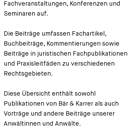
Fachveranstaltungen, Konferenzen und
+
Seminaren auf.
Ihre Karriere
Substituten
Bewerbungsprozess
Kurzpraktikanten
Fragen und Antworten
Ihre Karriere bei uns
Die Beiträge umfassen Fachartikel,
Administration
Spontanbewerbung
Buchbeiträge, Kommentierungen sowie
Beiträge in juristischen Fachpublikationen
Assistenzen
und Praxisleitfäden zu verschiedenen
Rechtsgebieten.
Diese Übersicht enthält sowohl
Publikationen von Bär & Karrer als auch
Vorträge und andere Beiträge unserer
Anwältinnen und Anwälte.