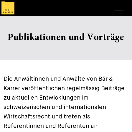
Anwälte
Publikationen und Vorträge
Expertise
+
Deals, Cases & News
+
Publikationen
Deals & Cases
Über Bär & Karrer
Corporate News
Briefing
Die Anwältinnen und Anwälte von Bär &
+
Karrer veröffentlichen regelmässig Beiträge
Karriere
Publikation
zu aktuellen Entwicklungen im
+
Kontakt
Vortrag
Arbeiten bei uns
schweizerischen und internationalen
+
Wirtschaftsrecht und treten als
Suche
Guide
Stellen
Übersicht
Referentinnen und Referenten an
+
Legal Insight
Bewerben
Anwälte
Offene Stellen
EN
DE
FR