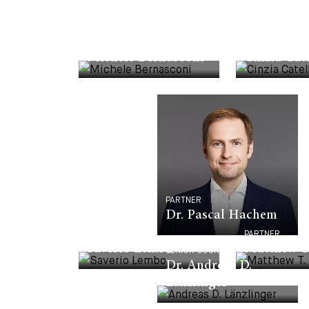
PARTNER
PARTNER
Michele Bernasconi
Cinzia Cate
PARTNER
Dr. Pascal Hachem
PARTNER
PARTNER
Saverio Lembo
Matthew T.
SENIOR COUNSEL
Dr. Andreas D.
Länzlinger