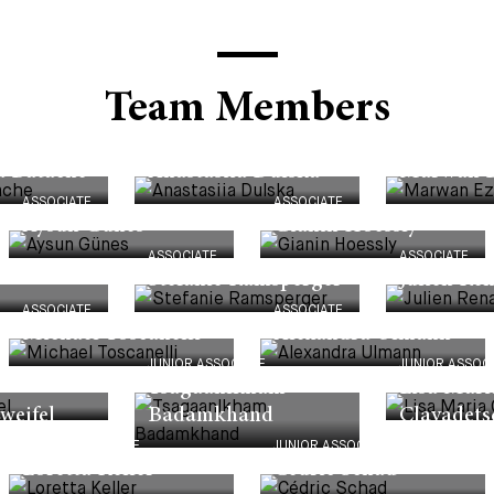
Team Members
ASSOCIATE
ASSOCIATE
a Batache
Anastasiia Dulska
Marwan E
ASSOCIATE
ASSOCIATE
Aysun Günes
Gianin Hoessly
ASSOCIATE
ASSOCIATE
Stefanie Ramsperger
Julien Re
ASSOCIATE
ASSOCIATE
Michael Toscanelli
Alexandra Ulmann
JUNIOR ASSOCIATE
JUNIOR ASSOC
Tsagaanlkham
Lisa Mari
weifel
Badamkhand
Clavadets
JUNIOR ASSOCIATE
JUNIOR ASSOCIATE
Loretta Keller
Cédric Schad