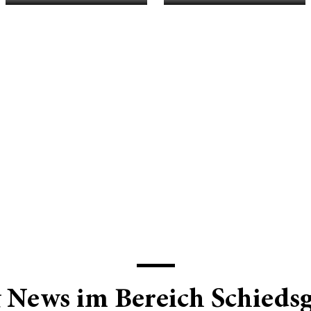
& News im Bereich Schiedsg
5
CORPORATE NEWS - 26.