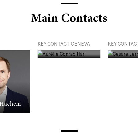
Main Contacts
KEY CONTACT GENEVA
KEY CONTAC
PARTNER
PARTNER
l Hachem
Aurélie Conrad Hari
Dr. Cesar