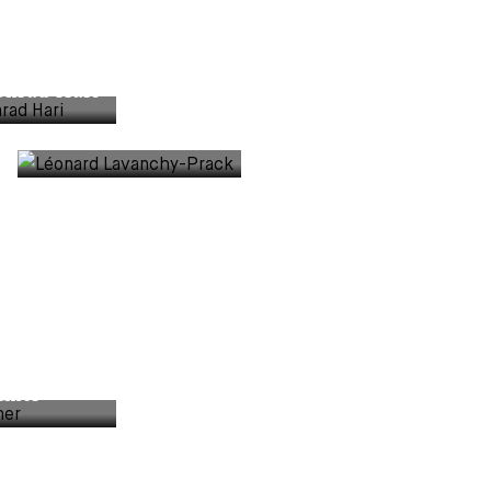
onrad Hari
PARTNER
Dr. Léonard
Lavanchy-Prack
dmer