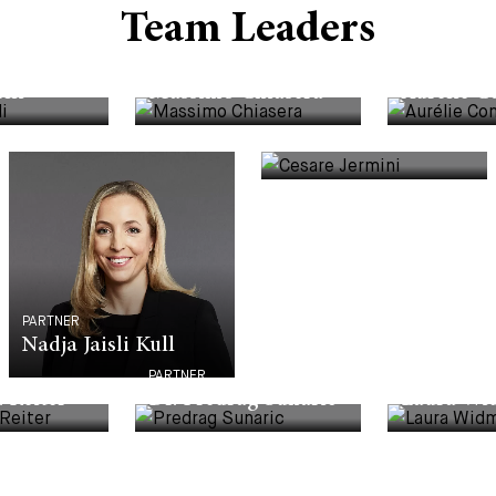
Team Leaders
PARTNER
PARTNER
lli
Massimo Chiasera
Aurélie C
PARTNER
PARTNER
Nadja Jaisli Kull
Dr. Cesare Jermini
PARTNER
PARTNER
 Reiter
Dr. Predrag Sunaric
Laura Wi