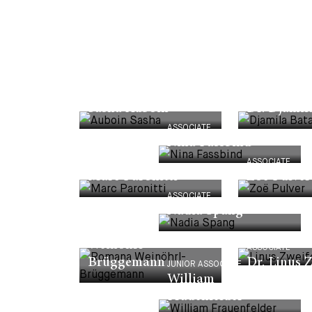
ASSOCIATE
ASSOCIATE
Sasha Auboin
Dr. Djamil
ASSOCIATE
Nina Fassbind
ASSOCIATE
ASSOCIATE
Marc Paronitti
Zoë Pulver
ASSOCIATE
Nadia Spang
ASSOCIATE
Dr. Romana
Weinöhrl-
ASSOCIATE
Brüggemann
Dr. Linus Z
JUNIOR ASSOCIATE
William
Frauenfelder