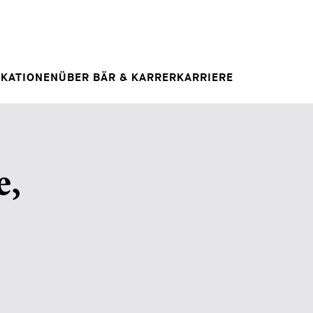
Spontanbewerbung
RAG
E
IHRE KARRIERE
Ihre Karriere bei uns
 INSIGHT
IKATIONEN
ÜBER BÄR & KARRER
KARRIERE
e,