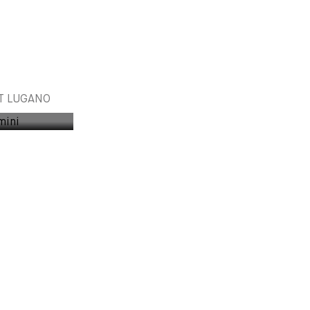
T LUGANO
e Jermini