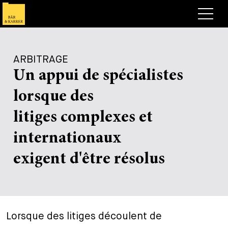
Avocats
ARBITRAGE
Competences
Un appui de spécialistes
+
Deals, cas et actualités
lorsque des
+
Publications
Deals & Cases
litiges complexes et
À propos de nous
Corporate News
Briefing
internationaux
+
Carrières
Publication
exigent d'être résolus
+
Contact
Interventions
Travailler chez nous
+
Recherche
Guide
Postes
Vue d’ensemble
Lorsque des litiges découlent de
+
Legal Insight
Postuler
Avocates et avocats
Postes à pourvoir
EN
DE
FR