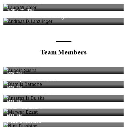
Laura Widmer
SENIOR COUNSEL
Dr. Andreas D. Länzlinger
Team Members
ASSOCIATE
Sasha Auboin
ASSOCIATE
Dr. Djamila Batache
ASSOCIATE
Anastasiia Dulska
ASSOCIATE
Marwan Ezzat
ASSOCIATE
Nina Fassbind