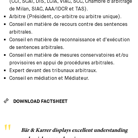
(CCI, SCAI, DIS, LCIA, VIAC, SCC, Chambre d'arbitrage
de Milan, SIAC, AAA/IDCR et TAS).
Arbitre (Président, co-arbitre ou arbitre unique).
Conseil en matière de recours contre des sentences
arbitrales.
Conseil en matière de reconnaissance et d'exécution
de sentences arbitrales.
Conseil en matière de mesures conservatoires et/ou
provisoires en appui de procédures arbitrales.
Expert devant des tribunaux arbitraux.
Conseil en médiation et Médiateur.
DOWNLOAD FACTSHEET
Bär & Karrer displays excellent understanding
Bär & Karrer has a unique offering in the Swiss