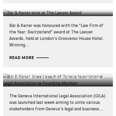
CORPORATE NEWS - 9 DÉCEMBRE 2024
Bär & Karrer wins at The Lawyer Award
Bär & Karrer was honoured with the "Law Firm of
the Year: Switzerland" award at The Lawyer
Awards, held at London’s Grosvenor House Hotel.
Winning...
READ MORE
CORPORATE NEWS - 1 JUILLET 2024
Bär & Karrer Joins Launch of Geneva
International Legal Association as Founding...
The Geneva International Legal Association (GILA)
was launched last week aiming to unite various
stakeholders from Geneva’s legal and business...