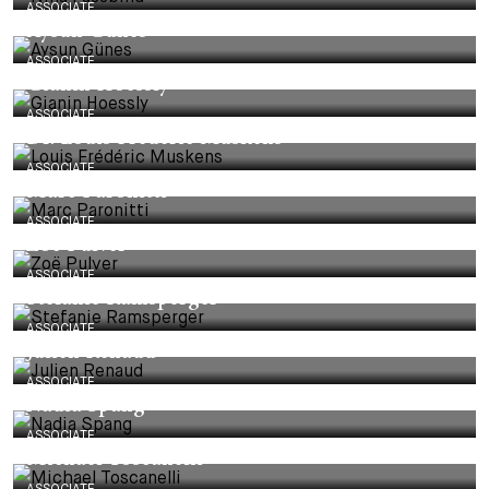
ASSOCIATE
Aysun Günes
ASSOCIATE
Gianin Hoessly
ASSOCIATE
Dr. Louis Frédéric Muskens
ASSOCIATE
Marc Paronitti
ASSOCIATE
Zoë Pulver
ASSOCIATE
Stefanie Ramsperger
ASSOCIATE
Julien Renaud
ASSOCIATE
Nadia Spang
ASSOCIATE
Michael Toscanelli