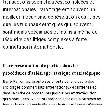
transactions sophistiquées, complexes et
+
internationales, l'arbitrage est souvent un
Votre carrière
Stagiaires
Processus de candidature
meilleur mécanisme de résolution des litiges
Stagiaires de courte durée
Foire aux questions
Votre carrière chez nous
que les tribunaux étatiques qui, souvent,
sont moins spécialisés et moins à même de
Administration
Candidature spontanée
résoudre des litiges complexes à forte
Assistantes et assistants
connotation internationale.
La représentation de parties dans les
procédures d'arbitrage : tactique et stratégique
Bär & Karrer représente ses clients dans le cadre des
arbitrages commerciaux internationaux et internes et
dans le cadre de procédures judiciaires et d'exécution
qui y sont liées. Nous intervenons dans des arbitrages ad
hoc et institutionnels régis par le droit suisse et d'autres