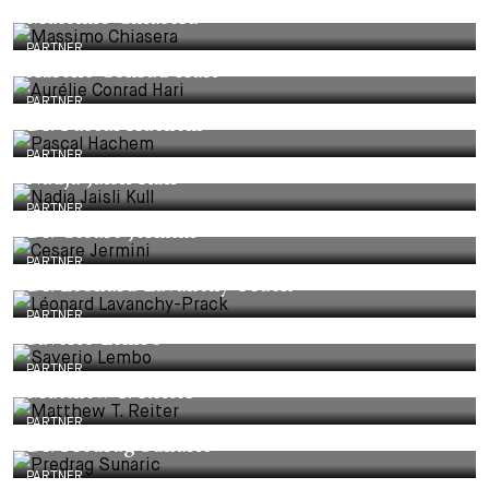
Massimo Chiasera
PARTNER
Aurélie Conrad Hari
PARTNER
Dr. Pascal Hachem
PARTNER
Nadja Jaisli Kull
PARTNER
Dr. Cesare Jermini
PARTNER
Dr. Léonard Lavanchy-Prack
PARTNER
Saverio Lembo
PARTNER
Matthew T. Reiter
PARTNER
Dr. Predrag Sunaric
PARTNER