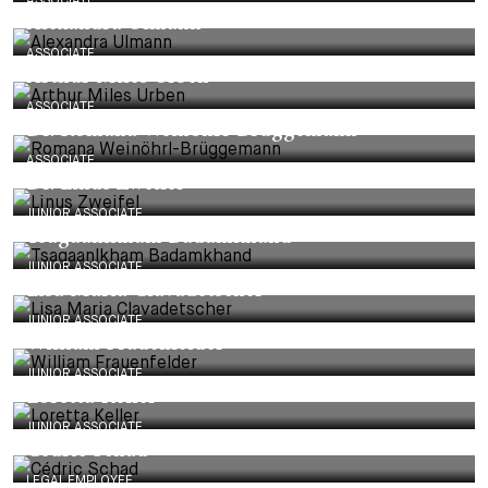
ASSOCIATE
Alexandra Ulmann
ASSOCIATE
Arthur Miles Urben
ASSOCIATE
Dr. Romana Weinöhrl-Brüggemann
ASSOCIATE
Dr. Linus Zweifel
JUNIOR ASSOCIATE
Tsagaanlkham Badamkhand
JUNIOR ASSOCIATE
Lisa Maria Clavadetscher
JUNIOR ASSOCIATE
William Frauenfelder
JUNIOR ASSOCIATE
Loretta Keller
JUNIOR ASSOCIATE
Cédric Schad
LEGAL EMPLOYEE