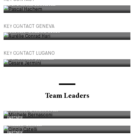
Dr. Pascal Hachem
PARTNER
KEY CONTACT GENEVA
Aurélie Conrad Hari
PARTNER
KEY CONTACT LUGANO
Dr. Cesare Jermini
Team Leaders
PARTNER
Michele Bernasconi
PARTNER
Cinzia Catelli
PARTNER