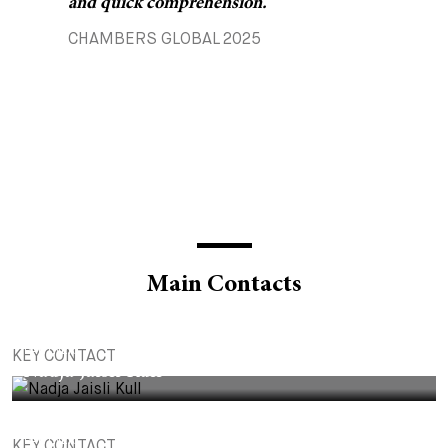
and quick comprehension.
market and an outstanding reputation.
CHAMBERS GLOBAL 2025
CHAMBERS GLOBAL 2025
Main Contacts
PARTNER
KEY CONTACT
Nadja Jaisli Kull
PARTNER
KEY CONTACT