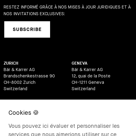
RESTEZ INFORMÉ GRÂCE À NOS MISES À JOUR JURIDIQUES ET À
NOS INVITATIONS EXCLUSIVES:
SUBSCRIBE
ZURICH
GENEVA
Bär & Karrer AG
Bär & Karrer AG
Brandschenkestrasse 90
12, quai de la Poste
CH-8002 Zurich
CH-1211 Geneva
Switzerland
Switzerland
LUGANO
ZUG
Bär & Karrer AG
Bär & Karrer AG
Via Vegezzi 6
Baarerstrasse 8
CH-6901 Lugano
CH-6302 Zug
Vous pouvez ici évaluer et personnaliser les
Switzerland
Switzerland
services que nous aimerions utiliser sur ce