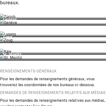
bureaux.
+
Votre carrière
Stagiaires
Processus de candidature
Zürich
Genève
Stagiaires de courte durée
Foire aux questions
Votre carrière chez nous
Lugano
Administration
Candidature spontanée
Zoug
Assistantes et assistants
Bâle
St. Moritz
RENSEIGNEMENTS GÉNÉRAUX
Pour les demandes de renseignements généraux, vous
trouverez les coordonnées de nos bureaux ci-dessous.
DEMANDES DE RENSEIGNEMENTS RELATIFS AUX MÉDIAS
Pour les demandes de renseignements relatives aux médias,