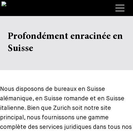
Avocats
Profondément enracinée en
Competences
+
Suisse
Deals, cas et actualités
+
Publications
Deals & Cases
À propos de nous
Corporate News
Briefing
+
Nous disposons de bureaux en Suisse
Carrières
Publication
alémanique, en Suisse romande et en Suisse
+
Contact
Interventions
Travailler chez nous
italienne. Bien que Zurich soit notre site
+
principal, nous fournissons une gamme
Recherche
Guide
Postes
Vue d’ensemble
complète des services juridiques dans tous nos
+
Legal Insight
Postuler
Avocates et avocats
Postes à pourvoir
EN
DE
FR