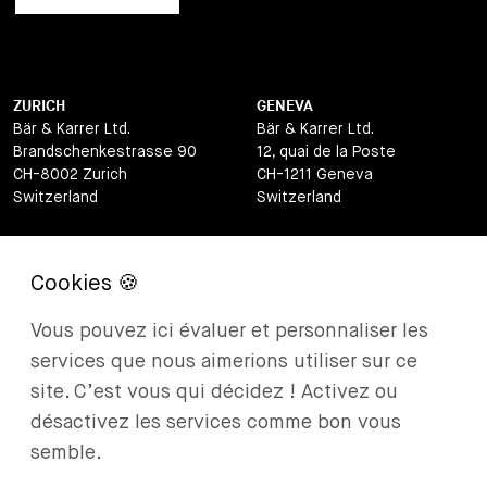
ZURICH
GENEVA
Bär & Karrer Ltd.
Bär & Karrer Ltd.
Brandschenkestrasse 90
12, quai de la Poste
CH-8002 Zurich
CH-1211 Geneva
Switzerland
Switzerland
LUGANO
ZUG
Bär & Karrer Ltd.
Bär & Karrer Ltd.
Via Vegezzi 6
Baarerstrasse 8
CH-6901 Lugano
CH-6302 Zug
Vous pouvez ici évaluer et personnaliser les
Switzerland
Switzerland
services que nous aimerions utiliser sur ce
BASEL
ST MORITZ
site. C’est vous qui décidez ! Activez ou
Bär & Karrer Ltd.
Bär & Karrer
désactivez les services comme bon vous
Lange Gasse 47
Via Maistra 2
semble.
CH-4052 Basel
CH-7500 St Moritz
Switzerland
Switzerland