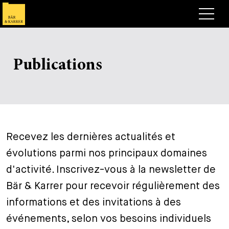
Avocats
Publications
Competences
+
Deals, cas et actualités
+
Publications
Deals & Cases
À propos de nous
Corporate News
Briefing
Recevez les dernières actualités et
+
évolutions parmi nos principaux domaines
Carrières
Publication
d'activité. Inscrivez-vous à la newsletter de
+
Contact
Interventions
Travailler chez nous
Bär & Karrer pour recevoir régulièrement des
+
informations et des invitations à des
Recherche
Guide
Postes
Vue d’ensemble
événements, selon vos besoins individuels
+
Legal Insight
Postuler
Avocates et avocats
Postes à pourvoir
EN
DE
FR