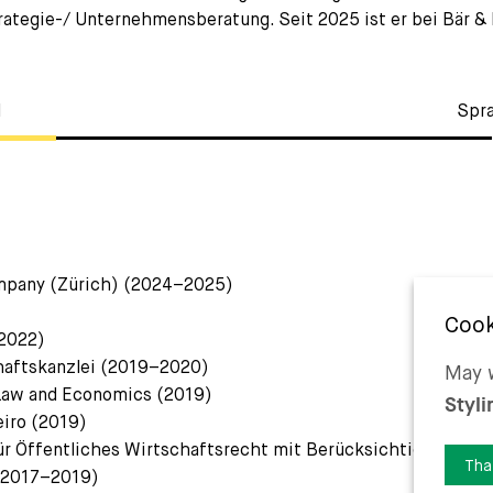
rategie-/ Unternehmensberatung. Seit 2025 ist er bei Bär & K
l
Spr
mpany (Zürich) (2024–2025)
–2022)
chaftskanzlei (2019–2020)
May w
 Law and Economics (2019)
Styli
iro (2019)
ür Öffentliches Wirtschaftsrecht mit Berücksichtigung des 
Tha
 (2017–2019)