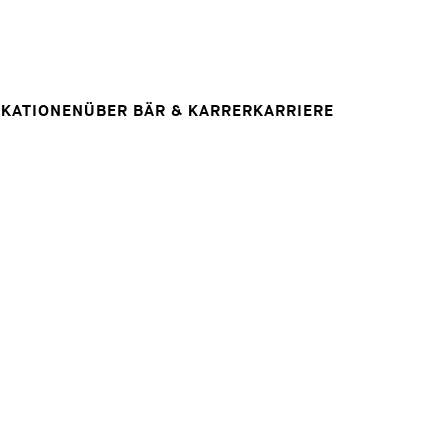
Spontanbewerbung
RAG
E
IHRE KARRIERE
Ihre Karriere bei uns
 INSIGHT
IKATIONEN
ÜBER BÄR & KARRER
KARRIERE