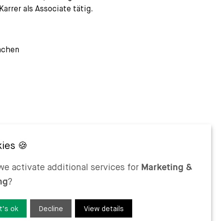
arrer als Associate tätig.
achen
e activate additional services for
Marketing &
ng
?
Bau-, Planungs- und Umweltrechts bei Prof.
t’s ok
Decline
View details