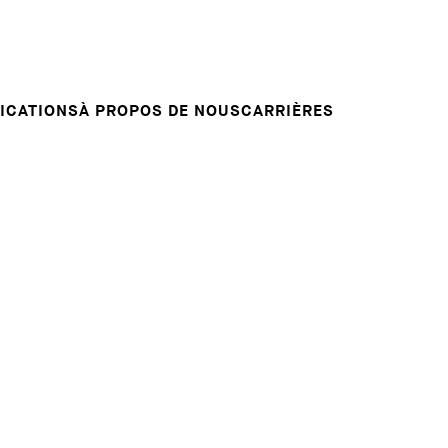
Candidature spontanée
RVENTIONS
E
VOTRE CARRIÈRE
Votre carrière chez nous
L INSIGHT
ICATIONS
À PROPOS DE NOUS
CARRIÈRES