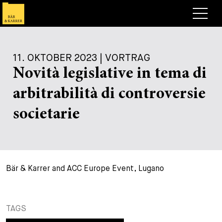
Anwälte
11. OKTOBER 2023 | VORTRAG
Expertise
Novità legislative in tema di
+
Deals, Cases & News
arbitrabilità di controversie
+
Publikationen
Deals & Cases
societarie
Über Bär & Karrer
Corporate News
Briefing
+
Karriere
Publikation
Bär & Karrer and ACC Europe Event, Lugano
+
Kontakt
Vortrag
Arbeiten bei uns
+
Suche
Guide
Stellen
Übersicht
TAGS
+
Legal Insight
Bewerben
Anwälte
Offene Stellen
EN
DE
FR