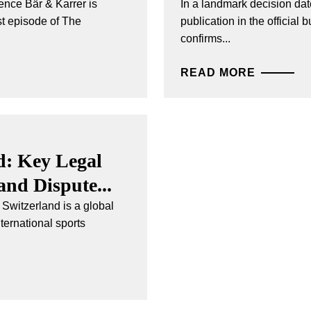
nce Bär & Karrer is
In a landmark decision da
st episode of The
publication in the official
confirms...
READ MORE
d: Key Legal
nd Dispute...
Switzerland is a global
ternational sports