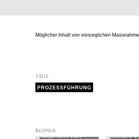
Möglicher Inhalt von vorsorglichen Massnahmen,
TAGS
PROZESSFÜHRUNG
PARTNER
PARTNER
REDNER
Nadja Jaisli Kull
Matthew T.