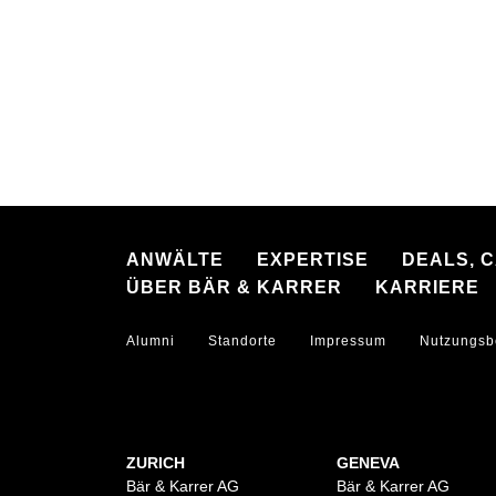
ANWÄLTE
EXPERTISE
DEALS, 
ÜBER BÄR & KARRER
KARRIERE
Alumni
Standorte
Impressum
Nutzungsb
ZURICH
GENEVA
Bär & Karrer AG
Bär & Karrer AG