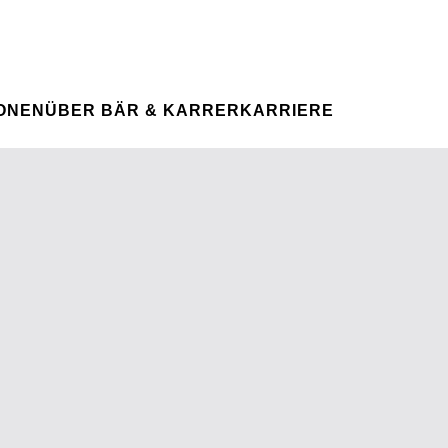
Spontanbewerbung
IHRE KARRIERE
Ihre Karriere bei uns
IGHT
IONEN
ÜBER BÄR & KARRER
KARRIERE