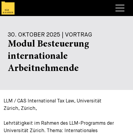
Anwälte
30. OKTOBER 2025 | VORTRAG
Expertise
Modul Besteuerung
+
Deals, Cases & News
internationale
+
Publikationen
Deals & Cases
Arbeitnehmende
Über Bär & Karrer
Corporate News
Briefing
+
Karriere
Publikation
LLM / CAS International Tax Law, Universität
+
Kontakt
Vortrag
Arbeiten bei uns
Zürich, Zürich,
+
Suche
Guide
Stellen
Übersicht
Lehrtätigkeit im Rahmen des LLM-Programms der
+
Universität Zürich. Thema: Internationales
Legal Insight
Bewerben
Anwälte
Offene Stellen
EN
DE
FR