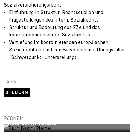
Sozialversicherungsrecht
+
Einführung in Struktur, Rechtsquellen und
Ihre Karriere
Substituten
Bewerbungsprozess
Fragestellungen des intern. Sozialrechts
Kurzpraktikanten
Fragen und Antworten
Ihre Karriere bei uns
Struktur und Bedeutung des FZA und des
koordinierenden europ. Sozialrechts
Administration
Spontanbewerbung
Vertiefung im koordinierenden europäischen
Sozialrecht anhand von Beispielen und Übungsfällen
Assistenzen
(Schwerpunkt: Unterstellung)
TAGS
STEUERN
PARTNER
REDNER
Ruth Bloch-Riemer