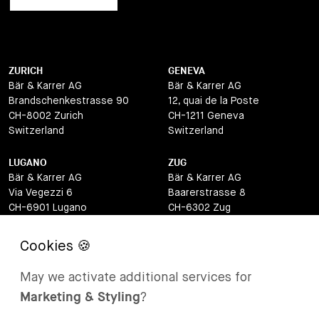
ZURICH
GENEVA
Bär & Karrer AG
Bär & Karrer AG
Brandschenkestrasse 90
12, quai de la Poste
CH-8002 Zurich
CH-1211 Geneva
Switzerland
Switzerland
LUGANO
ZUG
Bär & Karrer AG
Bär & Karrer AG
Via Vegezzi 6
Baarerstrasse 8
CH-6901 Lugano
CH-6302 Zug
Switzerland
Switzerland
BASEL
ST MORITZ
Bär & Karrer AG
Bär & Karrer
May we activate additional services for
Lange Gasse 47
Via Maistra 2
Marketing & Styling
?
CH-4052 Basel
CH-7500 St Moritz
Switzerland
Switzerland