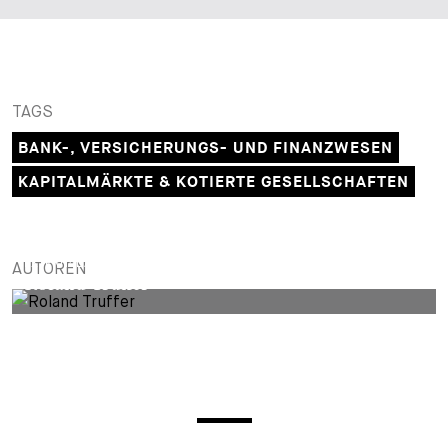
+
Ihre Karriere
Substituten
Bewerbungsprozess
Kurzpraktikanten
Fragen und Antworten
Ihre Karriere bei uns
TAGS
Administration
Spontanbewerbung
BANK-, VERSICHERUNGS- UND FINANZWESEN
Assistenzen
KAPITALMÄRKTE & KOTIERTE GESELLSCHAFTEN
EXTERNAL AUTHOR
AUTOREN
Roland Truffer