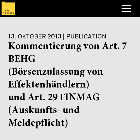
Anwälte
13. OKTOBER 2013 | PUBLICATION
Expertise
Kommentierung von Art. 7
+
Deals, Cases & News
BEHG
+
Publikationen
Deals & Cases
(Börsenzulassung von
Über Bär & Karrer
Corporate News
Briefing
Effektenhändlern)
+
Karriere
Publikation
und Art. 29 FINMAG
+
(Auskunfts- und
Kontakt
Vortrag
Arbeiten bei uns
+
Meldepflicht)
Suche
Guide
Stellen
Übersicht
+
Legal Insight
Bewerben
Anwälte
Offene Stellen
EN
DE
FR