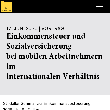
Anwälte
17. JUNI 2026 | VORTRAG
Expertise
Einkommensteuer und
+
Deals, Cases & News
Sozialversicherung
+
Publikationen
Deals & Cases
bei mobilen Arbeitnehmern
Über Bär & Karrer
Corporate News
Briefing
im
+
Karriere
Publikation
internationalen Verhältnis
+
Kontakt
Vortrag
Arbeiten bei uns
+
Suche
Guide
Stellen
Übersicht
St. Galler Seminar zur Einkommensbesteuerung
+
Legal Insight
Bewerben
Anwälte
Offene Stellen
EN
DE
FR
2026, Uni St. Gallen