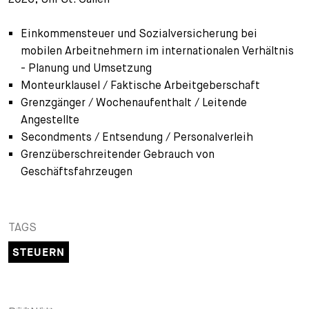
+
Ihre Karriere
Substituten
Bewerbungsprozess
Einkommensteuer und Sozialversicherung bei
mobilen Arbeitnehmern im internationalen Verhältnis
Kurzpraktikanten
Fragen und Antworten
Ihre Karriere bei uns
- Planung und Umsetzung
Monteurklausel / Faktische Arbeitgeberschaft
Administration
Spontanbewerbung
Grenzgänger / Wochenaufenthalt / Leitende
Angestellte
Assistenzen
Secondments / Entsendung / Personalverleih
Grenzüberschreitender Gebrauch von
Geschäftsfahrzeugen
TAGS
STEUERN
PARTNER