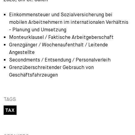
+
Your Career
Trainees
Application Process
Einkommensteuer und Sozialversicherung bei
mobilen Arbeitnehmern im internationalen Verhältnis
Student Trainees
Questions and answers
Your career with us
- Planung und Umsetzung
Monteurklausel / Faktische Arbeitgeberschaft
Administrative Staff
Unsolicited Application
Grenzgänger / Wochenaufenthalt / Leitende
Angestellte
Assistants
Secondments / Entsendung / Personalverleih
Grenzüberschreitender Gebrauch von
Geschäftsfahrzeugen
TAGS
TAX