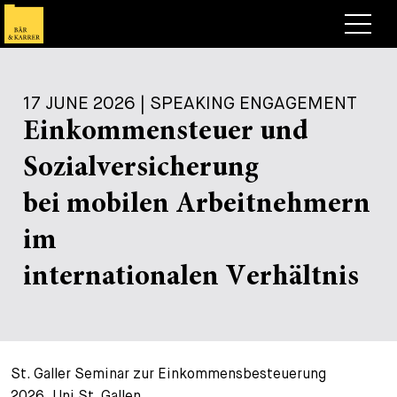
Lawyers
17 JUNE 2026 | SPEAKING ENGAGEMENT
Expertise
Einkommensteuer und
+
Deals, Cases & News
Sozialversicherung
+
Insights
Deals & Cases
bei mobilen Arbeitnehmern
About
Corporate News
Briefing
im
+
Career
Publication
internationalen Verhältnis
+
Contact
Speaking Engagement
Work with us
+
Search
Guide
Jobs
Overview
St. Galler Seminar zur Einkommensbesteuerung
+
Legal Insight
Apply
Lawyers
Open Positions
EN
DE
FR
2026, Uni St. Gallen