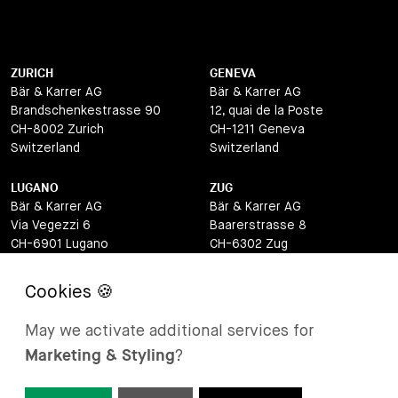
ZURICH
GENEVA
Bär & Karrer AG
Bär & Karrer AG
Brandschenkestrasse 90
12, quai de la Poste
CH-8002 Zurich
CH-1211 Geneva
Switzerland
Switzerland
LUGANO
ZUG
Bär & Karrer AG
Bär & Karrer AG
Via Vegezzi 6
Baarerstrasse 8
CH-6901 Lugano
CH-6302 Zug
Switzerland
Switzerland
BASEL
ST MORITZ
Bär & Karrer AG
Bär & Karrer
May we activate additional services for
Lange Gasse 47
Via Maistra 2
Marketing & Styling
?
CH-4052 Basel
CH-7500 St Moritz
Switzerland
Switzerland