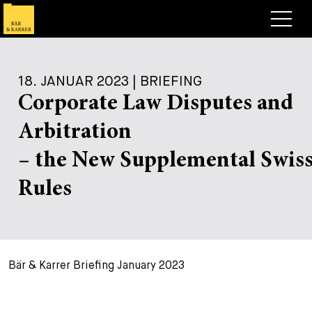
Anwälte
18. JANUAR 2023 | BRIEFING
Expertise
Corporate Law Disputes and
+
Deals, Cases & News
Arbitration
+
Publikationen
Deals & Cases
– the New Supplemental Swis
Über Bär & Karrer
Corporate News
Briefing
Rules
+
Karriere
Publikation
+
Kontakt
Vortrag
Arbeiten bei uns
Bär & Karrer Briefing January 2023
+
Suche
Guide
Stellen
Übersicht
+
Legal Insight
Bewerben
Anwälte
Offene Stellen
EN
DE
FR