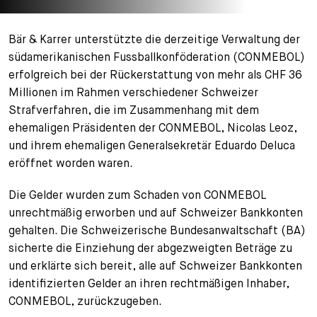
+
Ihre Karriere
Substituten
Bewerbungsprozess
Bär & Karrer unterstützte die derzeitige Verwaltung der
südamerikanischen Fussballkonföderation (CONMEBOL)
Kurzpraktikanten
Fragen und Antworten
Ihre Karriere bei uns
erfolgreich bei der Rückerstattung von mehr als CHF 36
Millionen im Rahmen verschiedener Schweizer
Administration
Spontanbewerbung
Strafverfahren, die im Zusammenhang mit dem
ehemaligen Präsidenten der CONMEBOL, Nicolas Leoz,
Assistenzen
und ihrem ehemaligen Generalsekretär Eduardo Deluca
eröffnet worden waren.
Die Gelder wurden zum Schaden von CONMEBOL
unrechtmäßig erworben und auf Schweizer Bankkonten
gehalten. Die Schweizerische Bundesanwaltschaft (BA)
sicherte die Einziehung der abgezweigten Beträge zu
und erklärte sich bereit, alle auf Schweizer Bankkonten
identifizierten Gelder an ihren rechtmäßigen Inhaber,
CONMEBOL, zurückzugeben.