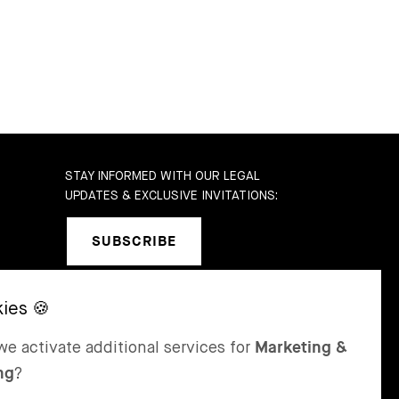
STAY INFORMED WITH OUR LEGAL
UPDATES & EXCLUSIVE INVITATIONS:
SUBSCRIBE
b
SEL
ST MORITZ
e activate additional services for
Marketing &
 & Karrer AG
Bär & Karrer
ng
?
nge Gasse 47
Via Maistra 2
-4052 Basel
CH-7500 St Moritz