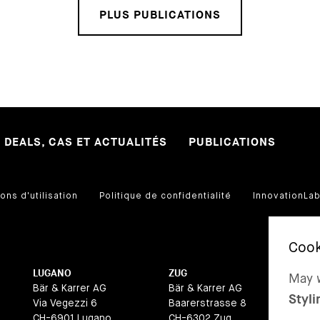
PLUS PUBLICATIONS
DEALS, CAS ET ACTUALITÉS
PUBLICATIONS
ons d'utilisation
Politique de confidentialité
InnovationLa
LUGANO
ZUG
BA
May w
Bär & Karrer AG
Bär & Karrer AG
Bär
Styli
Via Vegezzi 6
Baarerstrasse 8
La
CH-6901 Lugano
CH-6302 Zug
CH