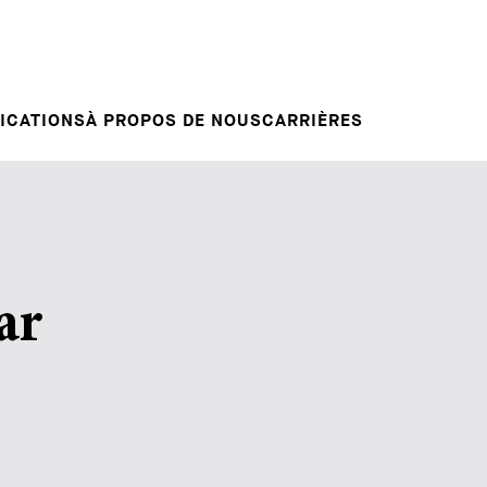
Candidature spontanée
RVENTIONS
E
VOTRE CARRIÈRE
Votre carrière chez nous
L INSIGHT
ICATIONS
À PROPOS DE NOUS
CARRIÈRES
ar