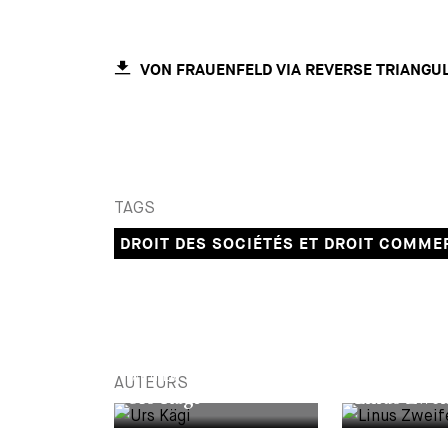
VON FRAUENFELD VIA REVERSE TRIANGU
TAGS
DROIT DES SOCIÉTÉS ET DROIT COMME
PARTNER
ASSOCIATE
AUTEURS
Urs Kägi
Linus Zwei