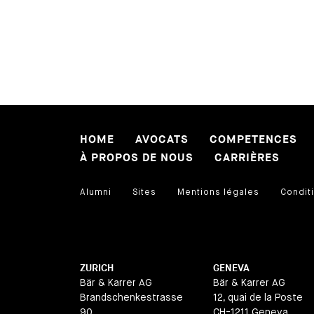
HOME
AVOCATS
COMPETENCES
À PROPOS DE NOUS
CARRIÈRES
Alumni
Sites
Mentions légales
Conditi
ZURICH
GENEVA
Bär & Karrer AG
Bär & Karrer AG
Brandschenkestrasse
12, quai de la Poste
90
CH-1211 Geneva