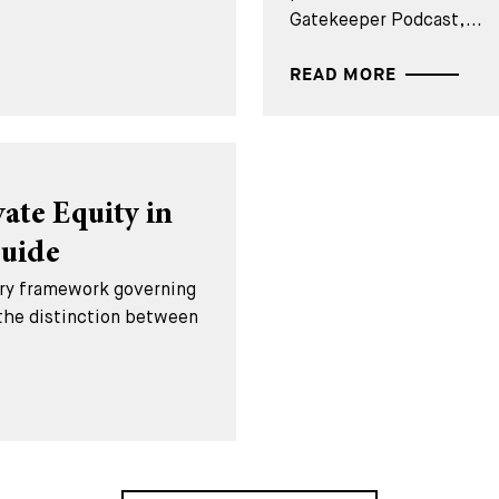
Gatekeeper Podcast,...
READ MORE
ate Equity in
Guide
tory framework governing
 the distinction between