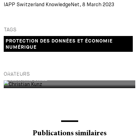
IAPP Switzerland KnowledgeNet, 8 March 2023
+
Votre carrière
Stagiaires
Processus de candidature
Stagiaires de courte durée
Foire aux questions
Votre carrière chez nous
TAGS
PROTECTION DES DONNÉES ET ÉCONOMIE
Administration
Candidature spontanée
NUMÉRIQUE
Assistantes et assistants
PARTNER
ORATEURS
Christian Kunz
Publications similaires