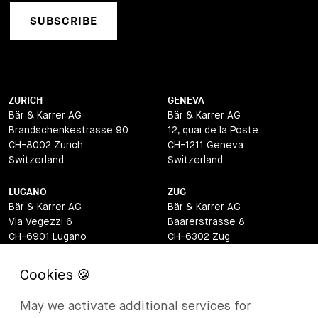
SUBSCRIBE
ZURICH
GENEVA
Bär & Karrer AG
Bär & Karrer AG
Brandschenkestrasse 90
12, quai de la Poste
CH-8002 Zurich
CH-1211 Geneva
Switzerland
Switzerland
LUGANO
ZUG
Bär & Karrer AG
Bär & Karrer AG
Via Vegezzi 6
Baarerstrasse 8
CH-6901 Lugano
CH-6302 Zug
Switzerland
Switzerland
BASEL
ST MORITZ
Bär & Karrer AG
Bär & Karrer
May we activate additional services for
Lange Gasse 47
Via Maistra 2