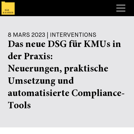
Avocats
8 MARS 2023 | INTERVENTIONS
Competences
Das neue DSG für KMUs in
+
Deals, cas et actualités
der Praxis:
+
Publications
Deals & Cases
Neuerungen, praktische
À propos de nous
Corporate News
Briefing
Umsetzung und
+
Carrières
Publication
automatisierte Compliance-
+
Tools
Contact
Interventions
Travailler chez nous
+
Recherche
Guide
Postes
Vue d’ensemble
+
Legal Insight
Postuler
Avocates et avocats
Postes à pourvoir
EN
DE
FR