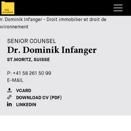
Avocats
Competences
SENIOR COUNSEL
+
Dr. Dominik Infanger
Deals, cas et actualités
+
ST.MORITZ, SUISSE
Publications
Deals & Cases
P:
P:
+41 58 261 50 99
+41 58 261 50 99
À propos de nous
Corporate News
Briefing
E-MAIL
E-MAIL
+
Carrières
Publication
VCARD
VCARD
DOWNLOAD CV (PDF)
DOWNLOAD CV (PDF)
+
Contact
Interventions
Travailler chez nous
LINKEDIN
LINKEDIN
+
Recherche
Guide
Postes
Vue d’ensemble
+
Legal Insight
Postuler
Avocates et avocats
Postes à pourvoir
EN
DE
FR