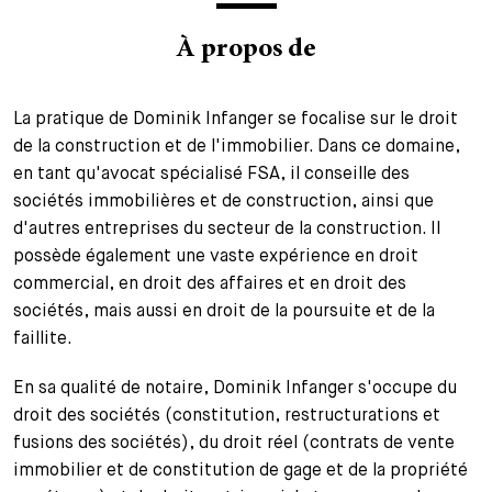
+
Votre carrière
Stagiaires
Processus de candidature
À propos de
Stagiaires de courte durée
Foire aux questions
Votre carrière chez nous
La pratique de Dominik Infanger se focalise sur le droit
de la construction et de l'immobilier. Dans ce domaine,
Administration
Candidature spontanée
en tant qu'avocat spécialisé FSA, il conseille des
Assistantes et assistants
sociétés immobilières et de construction, ainsi que
d'autres entreprises du secteur de la construction. Il
possède également une vaste expérience en droit
commercial, en droit des affaires et en droit des
sociétés, mais aussi en droit de la poursuite et de la
faillite.
En sa qualité de notaire, Dominik Infanger s'occupe du
droit des sociétés (constitution, restructurations et
fusions des sociétés), du droit réel (contrats de vente
immobilier et de constitution de gage et de la propriété