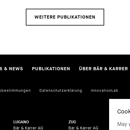
WEITERE PUBLIKATIONEN
ES & NEWS
PUBLIKATIONEN
ÜBER BÄR & KARRER
sbestimmungen
Datenschutzerklärung
InnovationLab
LUGANO
ZUG
BA
May w
Bär & Karrer AG
Bär & Karrer AG
Bär