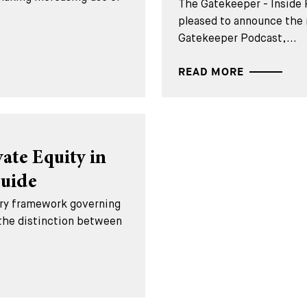
The Gatekeeper - Inside 
pleased to announce the 
Gatekeeper Podcast,...
READ MORE
ate Equity in
Guide
tory framework governing
 the distinction between