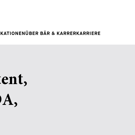
Spontanbewerbung
RAG
E
IHRE KARRIERE
Ihre Karriere bei uns
 INSIGHT
IKATIONEN
ÜBER BÄR & KARRER
KARRIERE
ent,
DA,