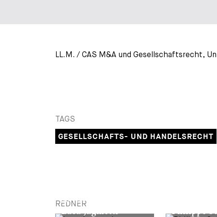
LL.M. / CAS M&A und Gesellschaftsrecht, Un
TAGS
GESELLSCHAFTS- UND HANDELSRECHT
PARTNER
PARTNER
REDNER
Luca Jagmetti
Philippe Se