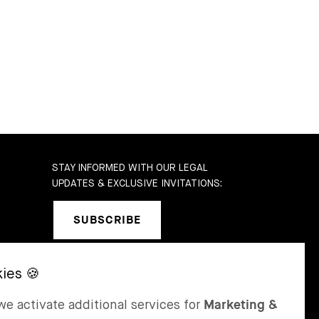
STAY INFORMED WITH OUR LEGAL
UPDATES & EXCLUSIVE INVITATIONS:
SUBSCRIBE
SEL
ST MORITZ
e activate additional services for
Marketing &
 & Karrer AG
Bär & Karrer