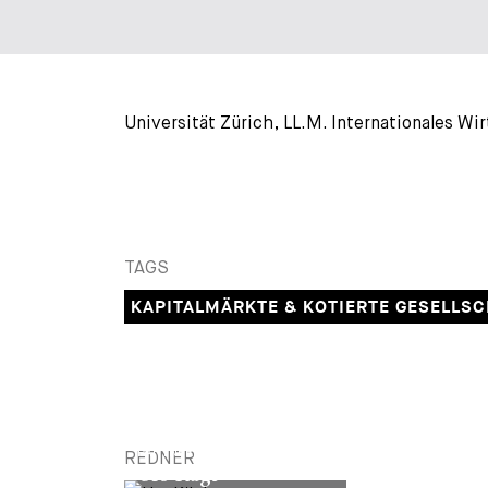
Universität Zürich, LL.M. Internationales Wi
TAGS
KAPITALMÄRKTE & KOTIERTE GESELLS
PARTNER
REDNER
Urs Kägi