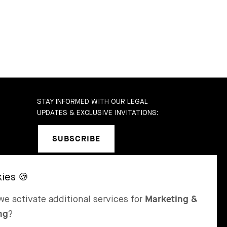
STAY INFORMED WITH OUR LEGAL
UPDATES & EXCLUSIVE INVITATIONS:
SUBSCRIBE
SEL
ST MORITZ
e activate additional services for
Marketing &
 & Karrer AG
Bär & Karrer
ng
?
nge Gasse 47
Via Maistra 2