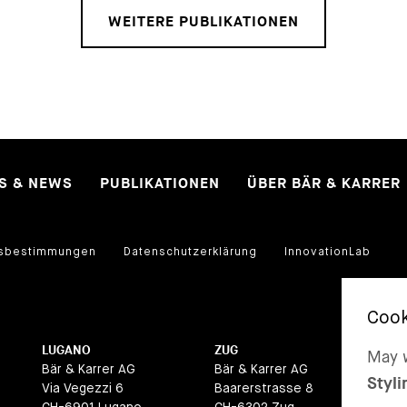
WEITERE PUBLIKATIONEN
ES & NEWS
PUBLIKATIONEN
ÜBER BÄR & KARRER
sbestimmungen
Datenschutzerklärung
InnovationLab
LUGANO
ZUG
BA
May w
Bär & Karrer AG
Bär & Karrer AG
Bär
Styli
Via Vegezzi 6
Baarerstrasse 8
La