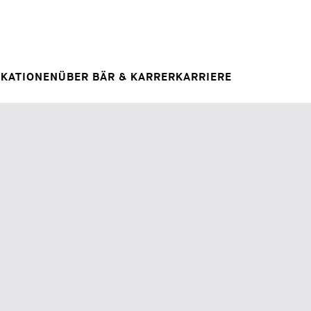
Spontanbewerbung
RAG
E
IHRE KARRIERE
Ihre Karriere bei uns
 INSIGHT
IKATIONEN
ÜBER BÄR & KARRER
KARRIERE