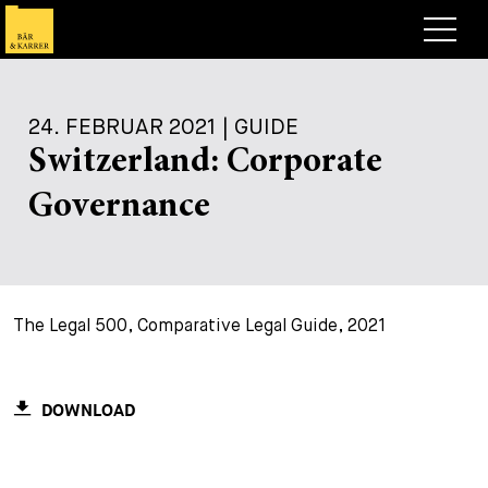
Anwälte
24. FEBRUAR 2021 | GUIDE
Expertise
Switzerland: Corporate
+
Deals, Cases & News
Governance
+
Publikationen
Deals & Cases
Über Bär & Karrer
Corporate News
Briefing
+
The Legal 500, Comparative Legal Guide, 2021
Karriere
Publikation
+
Kontakt
Vortrag
Arbeiten bei uns
DOWNLOAD
+
Suche
Guide
Stellen
Übersicht
+
Legal Insight
Bewerben
Anwälte
Offene Stellen
EN
DE
FR