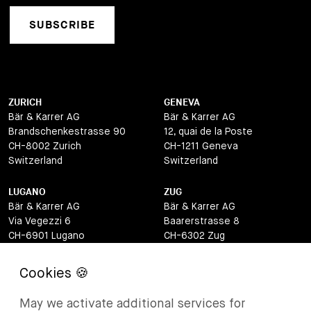
SUBSCRIBE
ZURICH
GENEVA
Bär & Karrer AG
Bär & Karrer AG
Brandschenkestrasse 90
12, quai de la Poste
CH-8002 Zurich
CH-1211 Geneva
Switzerland
Switzerland
LUGANO
ZUG
Bär & Karrer AG
Bär & Karrer AG
Via Vegezzi 6
Baarerstrasse 8
CH-6901 Lugano
CH-6302 Zug
Switzerland
Switzerland
BASEL
ST MORITZ
Bär & Karrer AG
Bär & Karrer
May we activate additional services for
Lange Gasse 47
Via Maistra 2