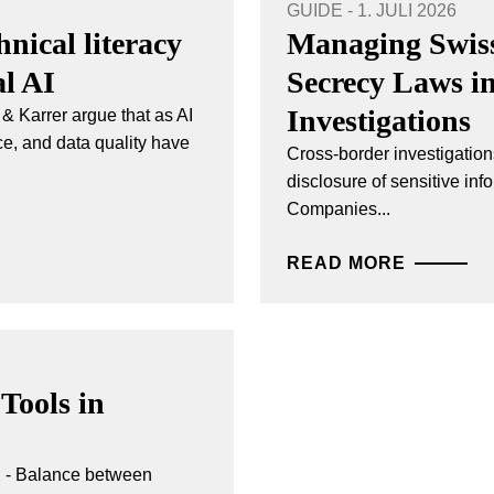
GUIDE - 1. JULI 2026
nical literacy
Managing Swiss
al AI
Secrecy Laws i
Investigations
& Karrer argue that as AI
ce, and data quality have
Cross-border investigations
disclosure of sensitive inf
Companies...
READ MORE
Tools in
- Balance between