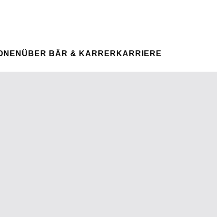
Spontanbewerbung
IHRE KARRIERE
Ihre Karriere bei uns
IGHT
IONEN
ÜBER BÄR & KARRER
KARRIERE