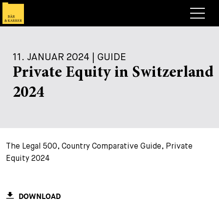
Anwälte
11. JANUAR 2024 | GUIDE
Expertise
Private Equity in Switzerland
+
Deals, Cases & News
2024
+
Publikationen
Deals & Cases
Über Bär & Karrer
Corporate News
Briefing
+
The Legal 500, Country Comparative Guide, Private
Karriere
Publikation
Equity 2024
+
Kontakt
Vortrag
Arbeiten bei uns
+
Suche
Guide
Stellen
Übersicht
DOWNLOAD
+
Legal Insight
Bewerben
Anwälte
Offene Stellen
EN
DE
FR