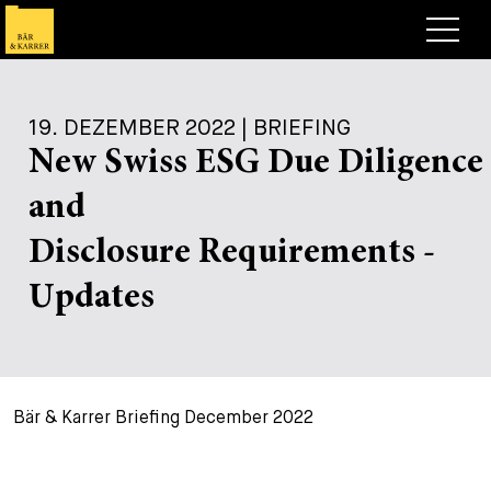
Anwälte
19. DEZEMBER 2022 | BRIEFING
Expertise
New Swiss ESG Due Diligence
+
Deals, Cases & News
and
+
Publikationen
Deals & Cases
Disclosure Requirements -
Über Bär & Karrer
Corporate News
Briefing
Updates
+
Karriere
Publikation
+
Kontakt
Vortrag
Arbeiten bei uns
Bär & Karrer Briefing December 2022
+
Suche
Guide
Stellen
Übersicht
+
Legal Insight
Bewerben
Anwälte
Offene Stellen
EN
DE
FR