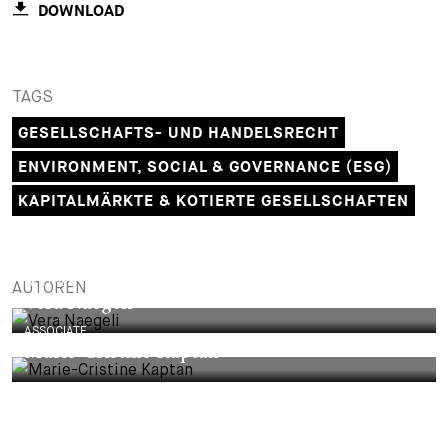
DOWNLOAD
+
Ihre Karriere
Substituten
Bewerbungsprozess
Kurzpraktikanten
Fragen und Antworten
Ihre Karriere bei uns
TAGS
GESELLSCHAFTS- UND HANDELSRECHT
Administration
Spontanbewerbung
ENVIRONMENT, SOCIAL & GOVERNANCE (ESG)
Assistenzen
KAPITALMÄRKTE & KOTIERTE GESELLSCHAFTEN
PARTNER
AUTOREN
Vera Naegeli
ASSOCIATE
Marie-Cristine Kaptan