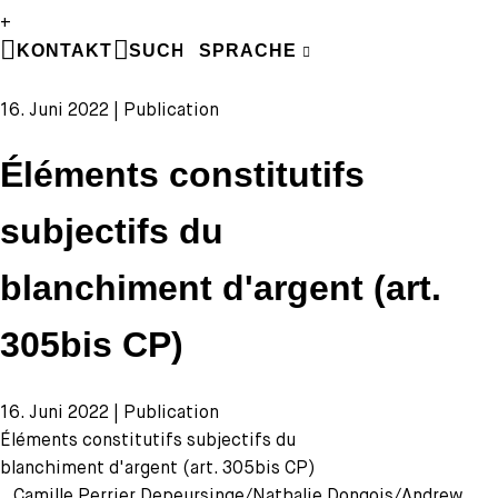
+
DE
KONTAKT
SUCHE
SPRACHE
FR
16. Juni 2022 | Publication
Éléments constitutifs
subjectifs du
blanchiment d'argent (art.
305bis CP)
16. Juni 2022 | Publication
Éléments constitutifs subjectifs du
blanchiment d'argent (art. 305bis CP)
Camille Perrier Depeursinge/Nathalie Dongois/Andrew