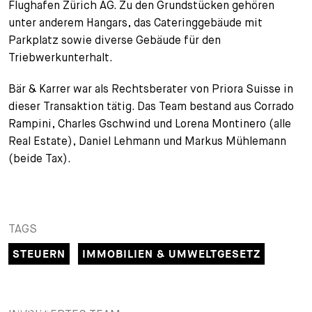
Flughafen Zürich AG. Zu den Grundstücken gehören
+
unter anderem Hangars, das Cateringgebäude mit
Ihre Karriere
Substituten
Bewerbungsprozess
Parkplatz sowie diverse Gebäude für den
Triebwerkunterhalt.
Kurzpraktikanten
Fragen und Antworten
Ihre Karriere bei uns
Bär & Karrer war als Rechtsberater von Priora Suisse in
Administration
Spontanbewerbung
dieser Transaktion tätig. Das Team bestand aus Corrado
Rampini, Charles Gschwind und Lorena Montinero (alle
Assistenzen
Real Estate), Daniel Lehmann und Markus Mühlemann
(beide Tax).
TAGS
STEUERN
IMMOBILIEN & UMWELTGESETZ
PARTNER