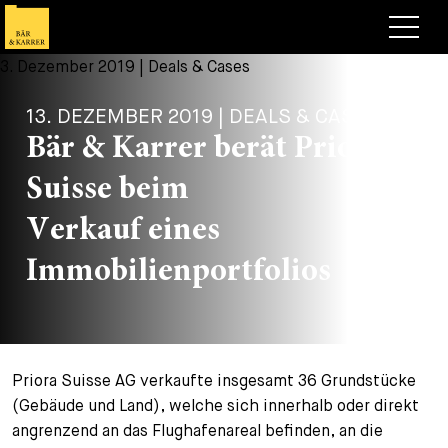
Anwälte
13. DEZEMBER 2019 | DEALS & CASES
Expertise
Bär & Karrer berät Priora
+
Deals, Cases & News
Suisse beim
+
Publikationen
Deals & Cases
Verkauf eines
Über Bär & Karrer
Corporate News
Briefing
Immobilienportfolios
+
Karriere
Publikation
+
Kontakt
Vortrag
Arbeiten bei uns
Priora Suisse AG verkaufte insgesamt 36 Grundstücke
+
Suche
Guide
Stellen
Übersicht
(Gebäude und Land), welche sich innerhalb oder direkt
angrenzend an das Flughafenareal befinden, an die
+
Legal Insight
Bewerben
Anwälte
Offene Stellen
EN
DE
FR