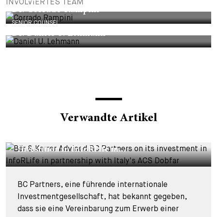
INVOLVIERTES TEAM
Dr. Corrado Rampini
SENIOR COUNSEL
Dr. Daniel U. Lehmann
Verwandte Artikel
DEALS & CASES - 29. JULI 2026
Bär & Karrer beriet BC Partners bei seiner
Investition in InfoRLife in...
BC Partners, eine führende internationale
Investmentgesellschaft, hat bekannt gegeben,
dass sie eine Vereinbarung zum Erwerb einer