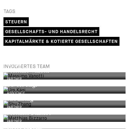
TAGS
STEUERN
GESELLSCHAFTS- UND HANDELSRECHT
KAPITALMÄRKTE & KOTIERTE GESELLSCHAFTEN
PARTNER
INVOLVIERTES TEAM
Massimo Vanotti
PARTNER
Dr. Urs Kägi
ASSOCIATE
Shu Zhang
PARTNER
Matthias Bizzarro
PARTNER
Rocco Rigozzi