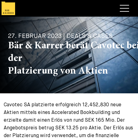
Anwälte
27. FEBRUAR 2023 | DEALS & CASES
Expertise
Bär & Karrer berät Cavotec be
+
Deals, Cases & News
der
+
Publikationen
Deals & Cases
Platzierung von Aktien
Über Bär & Karrer
Corporate News
Briefing
+
Karriere
Publikation
Cavotec SA platzierte erfolgreich 12,452,830 neue
+
Kontakt
Vortrag
Arbeiten bei uns
Aktien mittels eines Accelerated Bookbuilding und
+
erzielte damit einen Erlös von rund SEK 165 Mio. Der
Suche
Guide
Stellen
Übersicht
Angebotspreis betrug SEK 13.25 pro Aktie. Der Erlös aus
+
der Platzierung wird verwendet, um die finanzielle
Legal Insight
Bewerben
Anwälte
Offene Stellen
EN
DE
FR