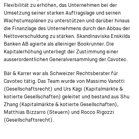
Flexibilität zu erhöhen, das Unternehmen bei der
+
Umsetzung seiner starken Auftragslage und seinen
Ihre Karriere
Substituten
Bewerbungsprozess
Wachstumsplänen zu unterstützen und darüber hinaus
Kurzpraktikanten
Fragen und Antworten
Ihre Karriere bei uns
die Finanzlage des Unternehmens durch den Abbau der
Nettoverschuldung zu stärken. Skandinaviska Enskilda
Administration
Spontanbewerbung
Banken AB agierte als alleiniger Bookrunner. Die
Kapitalerhöhung unterliegt der Zustimmung einer
Assistenzen
ausserordentlichen Generalversammlung der Cavotec.
Bär & Karrer war als Schweizer Rechtsberater für
Cavotec tätig. Das Team wurde von Massimo Vanotti
(Gesellschaftsrecht) und Urs Kägi (Kapitalmärkte &
kotierte Gesellschaften) geleitet und bestand aus Shu
Zhang (Kapitalmärkte & kotierte Gesellschaften),
Matthias Bizzarro (Steuern) und Rocco Rigozzi
(Gesellschaftsrecht).