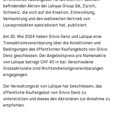
befindenden Aktien der Lalique Group SA, Zürich,
+
Ihre Karriere
Substituten
Bewerbungsprozess
Schweiz, die sich auf die Kreation, Entwicklung,
Vermarktung und den weltweiten Vertrieb von
Kurzpraktikanten
Fragen und Antworten
Ihre Karriere bei uns
Luxusprodukten spezialisiert hat, publiziert.
Administration
Spontanbewerbung
Am 30. Mai 2024 haben Silvio Denz und Lalique eine
Transaktionsvereinbarung über die Konditionen und
Assistenzen
Bedingungen des öffentlichen Kaufangebots von Silvio
Denz geschlossen. Der Angebotspreis pro Namenaktie
von Lalique beträgt CHF 40 in bar. Verschiedene
Grossaktionäre sind Nichtandienungsvereinbarungen
eingegangen.
Der Verwaltungsrat von Lalique hat beschlossen, das
öffentliche Kaufangebot von Silvio Denz zu
unterstützen und dieses den Aktionären zur Annahme zu
empfehlen.