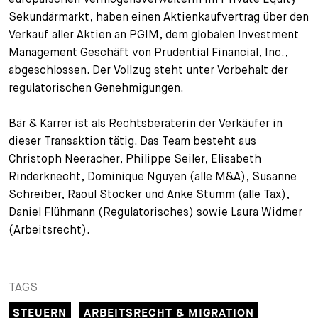
Sekundärmarkt, haben einen Aktienkaufvertrag über den
+
Ihre Karriere
Substituten
Bewerbungsprozess
Verkauf aller Aktien an PGIM, dem globalen Investment
Management Geschäft von Prudential Financial, Inc.,
Kurzpraktikanten
Fragen und Antworten
Ihre Karriere bei uns
abgeschlossen. Der Vollzug steht unter Vorbehalt der
regulatorischen Genehmigungen.
Administration
Spontanbewerbung
Bär & Karrer ist als Rechtsberaterin der Verkäufer in
Assistenzen
dieser Transaktion tätig. Das Team besteht aus
Christoph Neeracher, Philippe Seiler, Elisabeth
Rinderknecht, Dominique Nguyen (alle M&A), Susanne
Schreiber, Raoul Stocker und Anke Stumm (alle Tax),
Daniel Flühmann (Regulatorisches) sowie Laura Widmer
(Arbeitsrecht).
TAGS
STEUERN
ARBEITSRECHT & MIGRATION