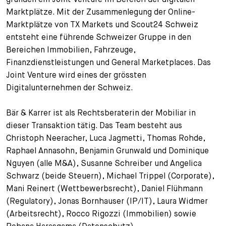
Marktplätze. Mit der Zusammenlegung der Online-
+
Ihre Karriere
Substituten
Bewerbungsprozess
Marktplätze von TX Markets und Scout24 Schweiz
entsteht eine führende Schweizer Gruppe in den
Kurzpraktikanten
Fragen und Antworten
Ihre Karriere bei uns
Bereichen Immobilien, Fahrzeuge,
Finanzdienstleistungen und General Marketplaces. Das
Administration
Spontanbewerbung
Joint Venture wird eines der grössten
Digitalunternehmen der Schweiz.
Assistenzen
Bär & Karrer ist als Rechtsberaterin der Mobiliar in
dieser Transaktion tätig. Das Team besteht aus
Christoph Neeracher, Luca Jagmetti, Thomas Rohde,
Raphael Annasohn, Benjamin Grunwald und Dominique
Nguyen (alle M&A), Susanne Schreiber und Angelica
Schwarz (beide Steuern), Michael Trippel (Corporate),
Mani Reinert (Wettbewerbsrecht), Daniel Flühmann
(Regulatory), Jonas Bornhauser (IP/IT), Laura Widmer
(Arbeitsrecht), Rocco Rigozzi (Immobilien) sowie