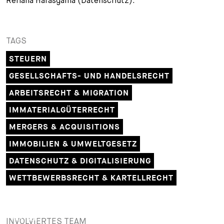
Rehana Harasgama (Datenschutz).
TAGS
STEUERN
GESELLSCHAFTS- UND HANDELSRECHT
ARBEITSRECHT & MIGRATION
IMMATERIALGÜTERRECHT
MERGERS & ACQUISITIONS
IMMOBILIEN & UMWELTGESETZ
DATENSCHUTZ & DIGITALISIERUNG
WETTBEWERBSRECHT & KARTELLRECHT
PARTNER
INVOLVIERTES TEAM