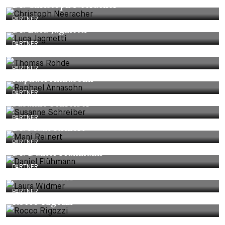
Dr. Christoph Neeracher
PARTNER
Dr. Luca Jagmetti
PARTNER
Thomas Rohde
PARTNER
Raphael Annasohn
PARTNER
Susanne Schreiber
PARTNER
Dr. Mani Reinert
PARTNER
Dr. Daniel Flühmann
PARTNER
Laura Widmer
PARTNER
Rocco Rigozzi