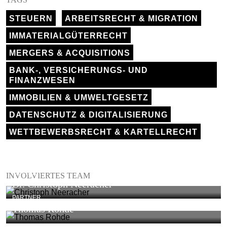
STEUERN
ARBEITSRECHT & MIGRATION
IMMATERIALGÜTERRECHT
MERGERS & ACQUISITIONS
BANK-, VERSICHERUNGS- UND
FINANZWESEN
IMMOBILIEN & UMWELTGESETZ
DATENSCHUTZ & DIGITALISIERUNG
WETTBEWERBSRECHT & KARTELLRECHT
PARTNER
INVOLVIERTES TEAM
Dr. Christoph Neeracher
PARTNER
Thomas Rohde