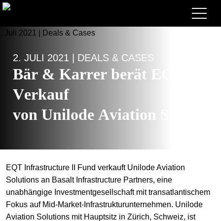
Anwälte
2. JULI 2021 | DEALS & CASES
Expertise
Bär & Karrer berät EQT bei
+
Deals, Cases & News
Verkauf
+
Publikationen
Deals & Cases
von Unilode Aviation Solution
Über Bär & Karrer
Corporate News
Briefing
+
Karriere
Publikation
EQT Infrastructure II Fund verkauft Unilode Aviation
+
Kontakt
Vortrag
Arbeiten bei uns
Solutions an Basalt Infrastructure Partners, eine
+
unabhängige Investmentgesellschaft mit transatlantischem
Suche
Guide
Stellen
Übersicht
Fokus auf Mid-Market-Infrastrukturunternehmen. Unilode
+
Aviation Solutions mit Hauptsitz in Zürich, Schweiz, ist
EN
Legal Insight
Bewerben
Anwälte
Offene Stellen
DE
FR