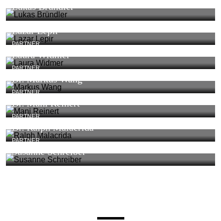
Lukas Bründler
Lazar Lepir
PARTNER
Laura Widmer
PARTNER
Dr. Markus Wang
PARTNER
Dr. Mani Reinert
PARTNER
Dr. Ralph Malacrida
PARTNER
Susanne Schreiber