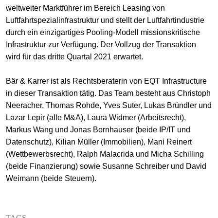
weltweiter Marktführer im Bereich Leasing von
+
Luftfahrtspezialinfrastruktur und stellt der Luftfahrtindustrie
Ihre Karriere
Substituten
Bewerbungsprozess
durch ein einzigartiges Pooling-Modell missionskritische
Kurzpraktikanten
Fragen und Antworten
Ihre Karriere bei uns
Infrastruktur zur Verfügung. Der Vollzug der Transaktion
wird für das dritte Quartal 2021 erwartet.
Administration
Spontanbewerbung
Bär & Karrer ist als Rechtsberaterin von EQT Infrastructure
Assistenzen
in dieser Transaktion tätig. Das Team besteht aus Christoph
Neeracher, Thomas Rohde, Yves Suter, Lukas Bründler und
Lazar Lepir (alle M&A), Laura Widmer (Arbeitsrecht),
Markus Wang und Jonas Bornhauser (beide IP/IT und
Datenschutz), Kilian Müller (Immobilien), Mani Reinert
(Wettbewerbsrecht), Ralph Malacrida und Micha Schilling
(beide Finanzierung) sowie Susanne Schreiber und David
Weimann (beide Steuern).
TAGS