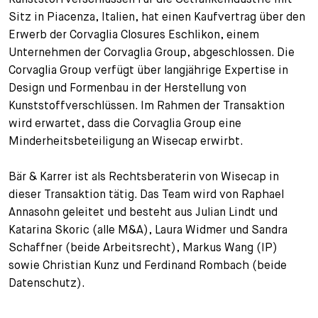
Sitz in Piacenza, Italien, hat einen Kaufvertrag über den
+
Ihre Karriere
Substituten
Bewerbungsprozess
Erwerb der Corvaglia Closures Eschlikon, einem
Unternehmen der Corvaglia Group, abgeschlossen. Die
Kurzpraktikanten
Fragen und Antworten
Ihre Karriere bei uns
Corvaglia Group verfügt über langjährige Expertise in
Design und Formenbau in der Herstellung von
Administration
Spontanbewerbung
Kunststoffverschlüssen. Im Rahmen der Transaktion
wird erwartet, dass die Corvaglia Group eine
Assistenzen
Minderheitsbeteiligung an Wisecap erwirbt.
Bär & Karrer ist als Rechtsberaterin von Wisecap in
dieser Transaktion tätig. Das Team wird von Raphael
Annasohn geleitet und besteht aus Julian Lindt und
Katarina Skoric (alle M&A), Laura Widmer und Sandra
Schaffner (beide Arbeitsrecht), Markus Wang (IP)
sowie Christian Kunz und Ferdinand Rombach (beide
Datenschutz).