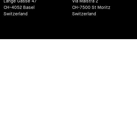
Lange Gasse 47
Via Maistra 2
CH-4052 Basel
CH-7500 St Moritz
Switzerland
Switzerland