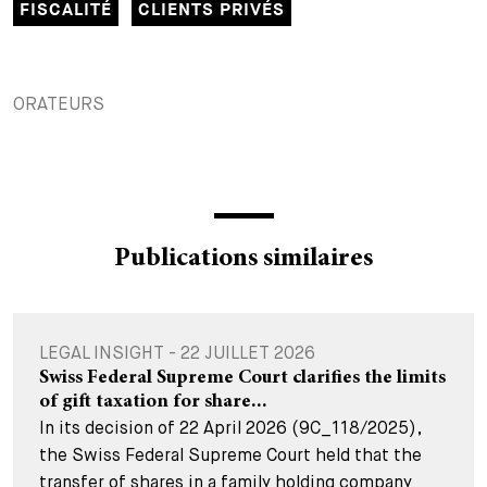
FISCALITÉ
CLIENTS PRIVÉS
+
Votre carrière
Stagiaires
Processus de candidature
Stagiaires de courte durée
Foire aux questions
Votre carrière chez nous
ORATEURS
Administration
Candidature spontanée
Assistantes et assistants
Publications similaires
LEGAL INSIGHT - 22 JUILLET 2026
Swiss Federal Supreme Court clarifies the limits
of gift taxation for share...
In its decision of 22 April 2026 (9C_118/2025),
the Swiss Federal Supreme Court held that the
transfer of shares in a family holding company