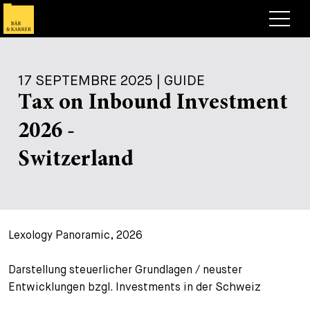
Avocats
17 SEPTEMBRE 2025 | GUIDE
Competences
Tax on Inbound Investment
+
Deals, cas et actualités
2026 -
+
Publications
Deals & Cases
Switzerland
À propos de nous
Corporate News
Briefing
+
Carrières
Publication
Lexology Panoramic, 2026
+
Contact
Interventions
Travailler chez nous
+
Darstellung steuerlicher Grundlagen / neuster
Recherche
Guide
Postes
Vue d’ensemble
Entwicklungen bzgl. Investments in der Schweiz
+
Legal Insight
Postuler
Avocates et avocats
Postes à pourvoir
EN
DE
FR