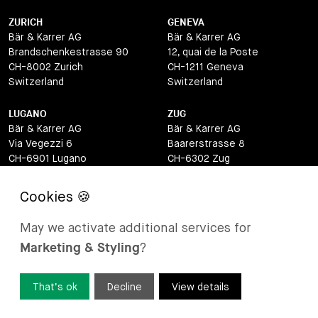
ZURICH
GENEVA
Bär & Karrer AG
Bär & Karrer AG
Brandschenkestrasse 90
12, quai de la Poste
CH-8002 Zurich
CH-1211 Geneva
Switzerland
Switzerland
LUGANO
ZUG
Bär & Karrer AG
Bär & Karrer AG
Via Vegezzi 6
Baarerstrasse 8
CH-6901 Lugano
CH-6302 Zug
Switzerland
Switzerland
BASEL
ST MORITZ
Bär & Karrer AG
Bär & Karrer
May we activate additional services for
Lange Gasse 47
Via Maistra 2
Marketing & Styling
?
CH-4052 Basel
CH-7500 St Moritz
Switzerland
Switzerland
That’s ok
Decline
View details