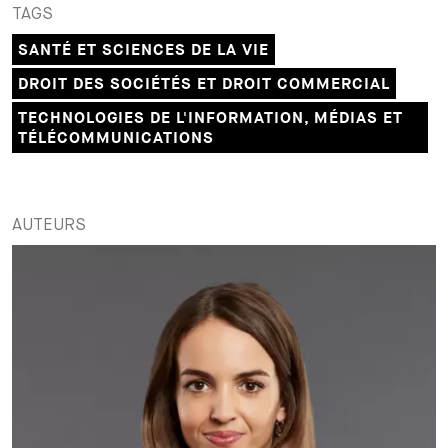
TAGS
+
Votre carrière
Stagiaires
Processus de candidature
SANTÉ ET SCIENCES DE LA VIE
DROIT DES SOCIÉTÉS ET DROIT COMMERCIAL
Stagiaires de courte durée
Foire aux questions
Votre carrière chez nous
TECHNOLOGIES DE L'INFORMATION, MÉDIAS ET
Administration
Candidature spontanée
TÉLÉCOMMUNICATIONS
Assistantes et assistants
AUTEURS