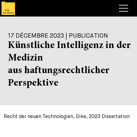
Avocats
17 DÉCEMBRE 2023 | PUBLICATION
Competences
Künstliche Intelligenz in der
+
Deals, cas et actualités
Medizin
+
Publications
Deals & Cases
aus haftungsrechtlicher
À propos de nous
Corporate News
Briefing
Perspektive
+
Carrières
Publication
+
Contact
Interventions
Travailler chez nous
Recht der neuen Technologien, Dike, 2023 Dissertation
+
Recherche
Guide
Postes
Vue d’ensemble
+
Legal Insight
Postuler
Avocates et avocats
Postes à pourvoir
EN
DE
FR