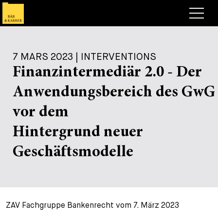
Avocats
7 MARS 2023 | INTERVENTIONS
Competences
Finanzintermediär 2.0 - Der
+
Deals, cas et actualités
Anwendungsbereich des GwG
+
Publications
Deals & Cases
vor dem
À propos de nous
Corporate News
Briefing
Hintergrund neuer
+
Carrières
Publication
Geschäftsmodelle
+
Contact
Interventions
Travailler chez nous
+
Recherche
Guide
Postes
Vue d’ensemble
ZAV Fachgruppe Bankenrecht vom 7. März 2023
+
Legal Insight
Postuler
Avocates et avocats
Postes à pourvoir
EN
DE
FR