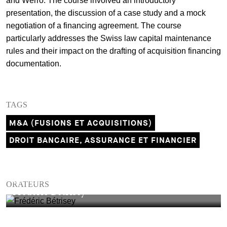
and Werro. The course involved an introductory
presentation, the discussion of a case study and a mock
+
Votre carrière
Stagiaires
Processus de candidature
negotiation of a financing agreement. The course
particularly addresses the Swiss law capital maintenance
Stagiaires de courte durée
Foire aux questions
Votre carrière chez nous
rules and their impact on the drafting of acquisition financing
documentation.
Administration
Candidature spontanée
Assistantes et assistants
TAGS
M&A (FUSIONS ET ACQUISITIONS)
DROIT BANCAIRE, ASSURANCE ET FINANCIER
PARTNER
ORATEURS
Frédéric Bétrisey