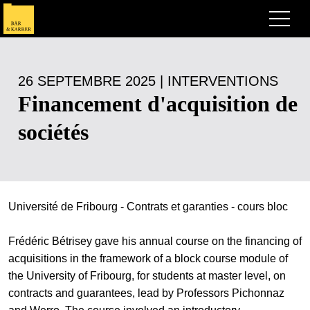
Avocats
26 SEPTEMBRE 2025 | INTERVENTIONS
Competences
Financement d'acquisition de
+
Deals, cas et actualités
sociétés
+
Publications
Deals & Cases
À propos de nous
Corporate News
Briefing
+
Université de Fribourg - Contrats et garanties - cours bloc
Carrières
Publication
+
Frédéric Bétrisey gave his annual course on the financing of
Contact
Interventions
Travailler chez nous
acquisitions in the framework of a block course module of
+
Recherche
the University of Fribourg, for students at master level, on
Guide
Postes
Vue d’ensemble
contracts and guarantees, lead by Professors Pichonnaz
+
EN
Legal Insight
Postuler
Avocates et avocats
Postes à pourvoir
DE
FR