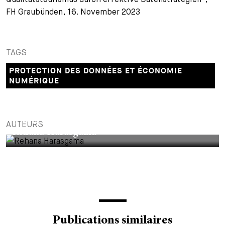
FH Graubünden, 16. November 2023
+
Votre carrière
Stagiaires
Processus de candidature
Stagiaires de courte durée
Foire aux questions
Votre carrière chez nous
TAGS
Administration
Candidature spontanée
PROTECTION DES DONNÉES ET ÉCONOMIE
NUMÉRIQUE
Assistantes et assistants
EXTERNAL AUTHOR
AUTEURS
Rehana Harasgama
Publications similaires