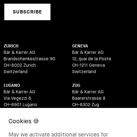
SUBSCRIBE
ZURICH
GENEVA
Bär & Karrer AG
Bär & Karrer AG
Brandschenkestrasse 90
12, quai de la Poste
CH-8002 Zurich
CH-1211 Geneva
Switzerland
Switzerland
LUGANO
ZUG
Bär & Karrer AG
Bär & Karrer AG
Via Vegezzi 6
Baarerstrasse 8
CH-6901 Lugano
CH-6302 Zug
Switzerland
Switzerland
BASEL
ST MORITZ
Bär & Karrer AG
Bär & Karrer
May we activate additional services for