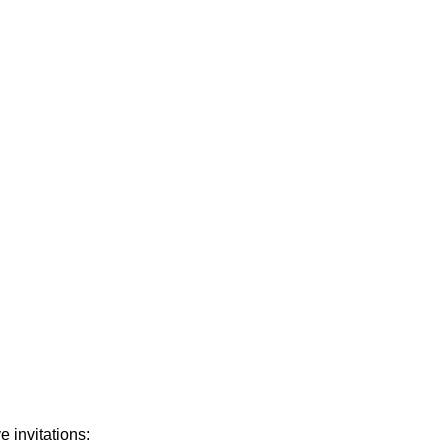
READ MORE
PLUS PUBLICATIONS
 invitations: