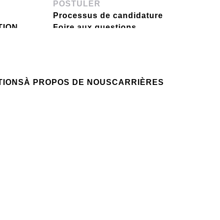
POSTULER
G
Processus de candidature
TION
Foire aux questions
Candidature spontanée
NTIONS
VOTRE CARRIÈRE
Votre carrière chez nous
NSIGHT
TIONS
À PROPOS DE NOUS
CARRIÈRES