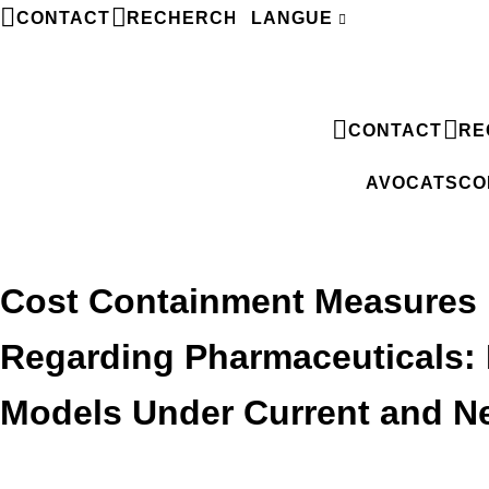
CONTACT
RECHERCHE
LANGUE
FR
CONTACT
RE
AVOCATS
CO
Cost Containment Measures i
Regarding Pharmaceuticals: 
Models Under Current and 