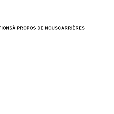
Candidature spontanée
NTIONS
VOTRE CARRIÈRE
Votre carrière chez nous
NSIGHT
TIONS
À PROPOS DE NOUS
CARRIÈRES