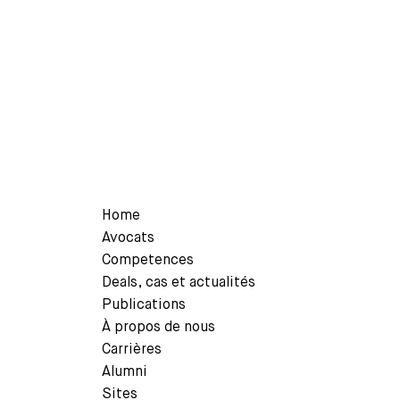
Guide 2026
READ MORE
Corporate News - 26 mars 2026
Bär & Karrer Recognised in 13 Tier 1 Ranking
by The...
Home
Avocats
Competences
Deals, cas et actualités
READ MORE
Publications
À propos de nous
Carrières
Alumni
Sites