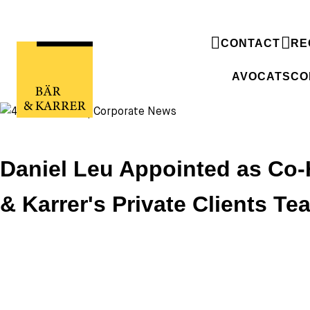
CONTACT
RE
AVOCATS
CO
Daniel Leu Appointed as Co-
& Karrer's Private Clients Te
Daniel Leu Appointed as Co-Head of Bär
& Karrer's Private Clients Team