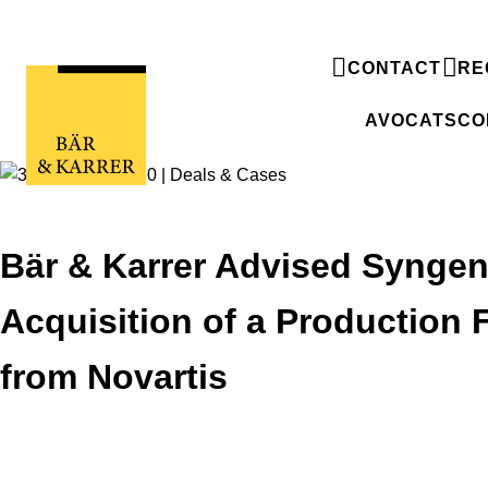
CONTACT
RE
AVOCATS
CO
Bär & Karrer Advised Syngent
Acquisition of a Production F
from Novartis