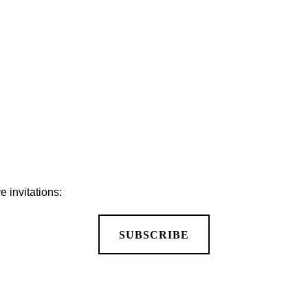
PLUS DEALS, CASES & NEWS
 invitations:
SUBSCRIBE