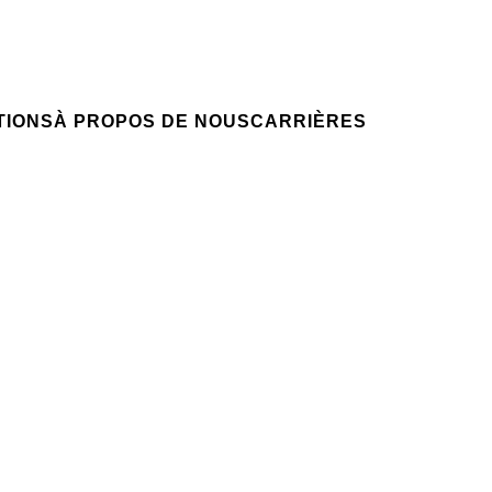
Candidature spontanée
NTIONS
VOTRE CARRIÈRE
Votre carrière chez nous
NSIGHT
TIONS
À PROPOS DE NOUS
CARRIÈRES