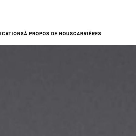
Candidature spontanée
RVENTIONS
E
VOTRE CARRIÈRE
Votre carrière chez nous
L INSIGHT
ICATIONS
À PROPOS DE NOUS
CARRIÈRES