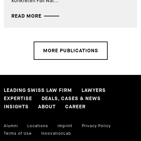
konkreten Fall war...
READ MORE
MORE PUBLICATIONS
LEADING SWISS LAW FIRM
LAWYERS
EXPERTISE
DEALS, CASES & NEWS
INSIGHTS
ABOUT
CAREER
Alumni
Locations
Imprint
Privacy Policy
Terms of Use
InnovationLab