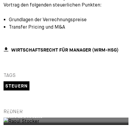
Vortrag den folgenden steuerlichen Punkten:
+
Ihre Karriere
Substituten
Bewerbungsprozess
Grundlagen der Verrechnungspreise
Kurzpraktikanten
Fragen und Antworten
Ihre Karriere bei uns
Transfer Pricing und M&A
Administration
Spontanbewerbung
WIRTSCHAFTSRECHT FÜR MANAGER (WRM-HSG)
Assistenzen
TAGS
STEUERN
PARTNER
REDNER
Raoul Stocker