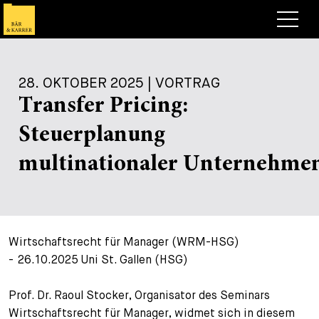
Anwälte
28. OKTOBER 2025 | VORTRAG
Expertise
Transfer Pricing:
+
Deals, Cases & News
Steuerplanung
+
Publikationen
Deals & Cases
multinationaler Unternehme
Über Bär & Karrer
Corporate News
Briefing
+
Karriere
Publikation
Wirtschaftsrecht für Manager (WRM-HSG)
+
Kontakt
Vortrag
Arbeiten bei uns
- 26.10.2025 Uni St. Gallen (HSG)
+
Suche
Guide
Stellen
Übersicht
Prof. Dr. Raoul Stocker, Organisator des Seminars
+
Wirtschaftsrecht für Manager, widmet sich in diesem
Legal Insight
Bewerben
Anwälte
Offene Stellen
EN
DE
FR