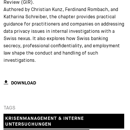
Review (GIR).
+
Authored by Christian Kunz, Ferdinand Rombach, and
Ihre Karriere
Substituten
Bewerbungsprozess
Katharina Schreiber, the chapter provides practical
guidance for practitioners and companies on addressing
Kurzpraktikanten
Fragen und Antworten
Ihre Karriere bei uns
data privacy issues in internal investigations with a
Swiss nexus. It also explores how Swiss banking
Administration
Spontanbewerbung
secrecy, professional confidentiality, and employment
Assistenzen
law shape the conduct and handling of such
investigations.
DOWNLOAD
TAGS
KRISENMANAGEMENT & INTERNE
UNTERSUCHUNGEN