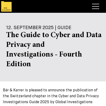
Anwälte
12. SEPTEMBER 2025 | GUIDE
Expertise
The Guide to Cyber and Data
+
Deals, Cases & News
Privacy and
+
Publikationen
Deals & Cases
Investigations - Fourth
Über Bär & Karrer
Corporate News
Briefing
Edition
+
Karriere
Publikation
+
Kontakt
Vortrag
Arbeiten bei uns
Bär & Karrer is pleased to announce the publication of
+
Suche
Guide
Stellen
Übersicht
the Switzerland chapter in the Cyber and Data Privacy
Investigations Guide 2025 by Global Investigations
+
Legal Insight
Bewerben
Anwälte
Offene Stellen
EN
DE
FR