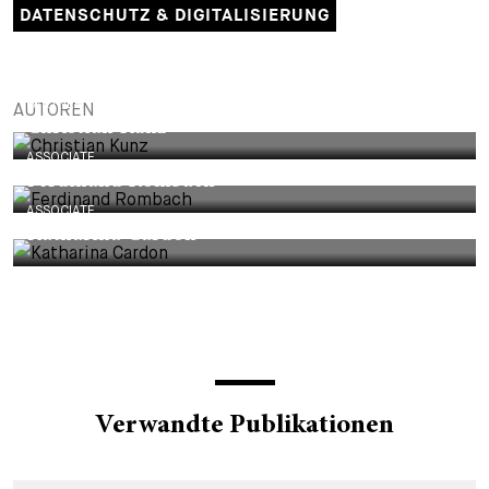
DATENSCHUTZ & DIGITALISIERUNG
PARTNER
AUTOREN
Christian Kunz
ASSOCIATE
Ferdinand Rombach
ASSOCIATE
Katharina Cardon
Verwandte Publikationen