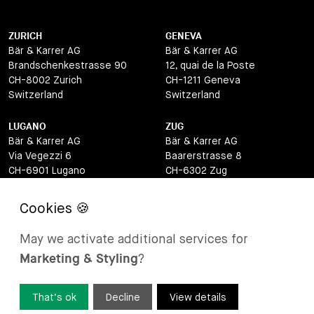
ZURICH
GENEVA
Bär & Karrer AG
Bär & Karrer AG
Brandschenkestrasse 90
12, quai de la Poste
CH-8002 Zurich
CH-1211 Geneva
Switzerland
Switzerland
LUGANO
ZUG
Bär & Karrer AG
Bär & Karrer AG
Via Vegezzi 6
Baarerstrasse 8
CH-6901 Lugano
CH-6302 Zug
Switzerland
Switzerland
BASEL
ST MORITZ
Bär & Karrer AG
Bär & Karrer
May we activate additional services for
Lange Gasse 47
Via Maistra 2
Marketing & Styling
?
CH-4052 Basel
CH-7500 St Moritz
Switzerland
Switzerland
That’s ok
Decline
View details