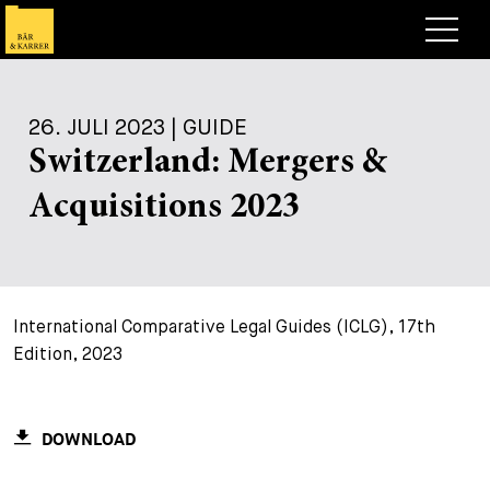
Anwälte
26. JULI 2023 | GUIDE
Expertise
Switzerland: Mergers &
+
Deals, Cases & News
Acquisitions 2023
+
Publikationen
Deals & Cases
Über Bär & Karrer
Corporate News
Briefing
+
International Comparative Legal Guides (ICLG), 17th
Karriere
Publikation
Edition, 2023
+
Kontakt
Vortrag
Arbeiten bei uns
+
Suche
Guide
Stellen
Übersicht
DOWNLOAD
+
Legal Insight
Bewerben
Anwälte
Offene Stellen
EN
DE
FR