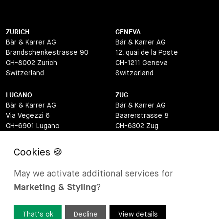
ZURICH
GENEVA
Bär & Karrer AG
Bär & Karrer AG
Brandschenkestrasse 90
12, quai de la Poste
CH-8002 Zurich
CH-1211 Geneva
Switzerland
Switzerland
LUGANO
ZUG
Bär & Karrer AG
Bär & Karrer AG
Via Vegezzi 6
Baarerstrasse 8
CH-6901 Lugano
CH-6302 Zug
Switzerland
Switzerland
BASEL
ST MORITZ
Bär & Karrer AG
Bär & Karrer
May we activate additional services for
Lange Gasse 47
Via Maistra 2
Marketing & Styling
?
CH-4052 Basel
CH-7500 St Moritz
Switzerland
Switzerland
That’s ok
Decline
View details