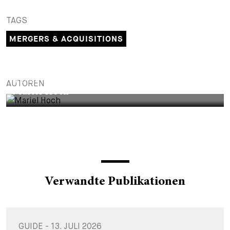
+
TAGS
Ihre Karriere
Substituten
Bewerbungsprozess
MERGERS & ACQUISITIONS
Kurzpraktikanten
Fragen und Antworten
Ihre Karriere bei uns
Administration
Spontanbewerbung
PARTNER
AUTOREN
Mariel Hoch
Assistenzen
Verwandte Publikationen
GUIDE - 13. JULI 2026